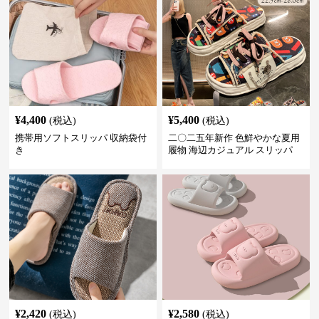
¥
4,400
¥
5,400
(税込)
(税込)
携帯用ソフトスリッパ 収納袋付
二〇二五年新作 色鮮やかな夏用
き
履物 海辺カジュアル スリッパ
¥
2,420
¥
2,580
(税込)
(税込)