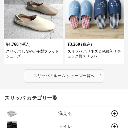
¥
4,760
¥
3,260
(税込)
(税込)
スリッパ しなやか革製フラット
スリッパ ハリネズミ刺繍入り チ
シューズ
ェック柄スリッパ
›
スリッパ
の
ルーム シューズ
一覧へ
スリッパ カテゴリ一覧
洗える
トイレ