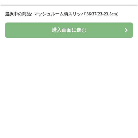
選択中の商品: マッシュルーム柄スリッパ 36/37(23-23.5cm)
選択中の商品: マッシュルーム柄スリッパ 36/37(23-23.5cm)
購入画面に進む
購入画面に進む
Surima
について
会社概要