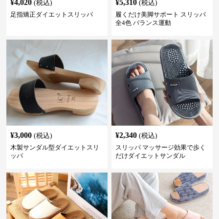
¥
4,020
¥
5,310
(税込)
(税込)
足指矯正ダイエットスリッパ
履くだけ美脚サポート スリッパ
全4色 バランス運動
¥
3,000
¥
2,340
(税込)
(税込)
木製サンダル型ダイエットスリ
スリッパ マッサージ効果で歩く
ッパ
だけダイエットサンダル