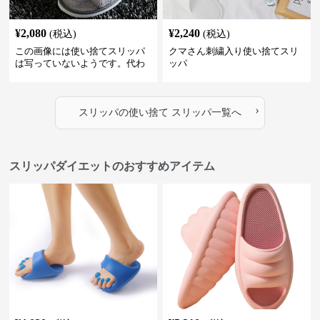
¥
2,080
¥
2,240
(税込)
(税込)
この画像には使い捨てスリッパ
クマさん刺繍入り使い捨てスリ
は写っていないようです。代わ
ッパ
りに、柔らかそうな素材で作ら
れた室内用のスリッパが2足写っ
ています。これらは再利用可能
›
な通常の室内履きスリッパのよ
スリッパ
の
使い捨て スリッパ
一覧へ
うに見えます。
スリッパダイエットのおすすめアイテム