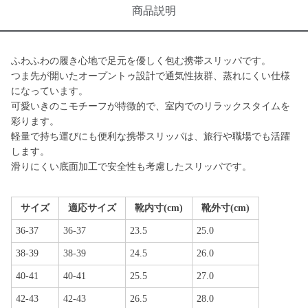
商品説明
ふわふわの履き心地で足元を優しく包む携帯スリッパです。
つま先が開いたオープントゥ設計で通気性抜群、蒸れにくい仕様
になっています。
可愛いきのこモチーフが特徴的で、室内でのリラックスタイムを
彩ります。
軽量で持ち運びにも便利な携帯スリッパは、旅行や職場でも活躍
します。
滑りにくい底面加工で安全性も考慮したスリッパです。
サイズ
適応サイズ
靴内寸(cm)
靴外寸(cm)
36-37
36-37
23.5
25.0
38-39
38-39
24.5
26.0
40-41
40-41
25.5
27.0
42-43
42-43
26.5
28.0