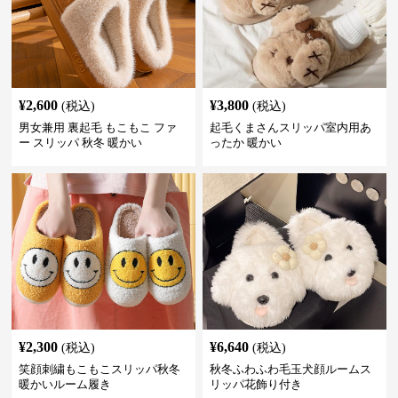
¥
2,600
¥
3,800
(税込)
(税込)
男女兼用 裏起毛 もこもこ ファ
起毛くまさんスリッパ室内用あ
ー スリッパ 秋冬 暖かい
ったか 暖かい
¥
2,300
¥
6,640
(税込)
(税込)
笑顔刺繍もこもこスリッパ秋冬
秋冬ふわふわ毛玉犬顔ルームス
暖かいルーム履き
リッパ花飾り付き