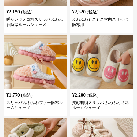
¥
2,150
¥
2,320
(税込)
(税込)
暖かいキノコ柄スリッパ ふわふ
ふわふわもこもこ室内スリッパ
わ防寒ルームシューズ
防寒用
¥
1,770
¥
2,200
(税込)
(税込)
スリッパ ふわふわファー防寒ル
笑顔刺繍スリッパ ふわふわ防寒
ームシューズ
ルームシューズ