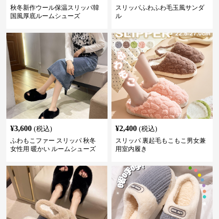
秋冬新作ウール保温スリッパ韓
スリッパふわふわ毛玉風サンダ
国風厚底ルームシューズ
ル
¥
3,600
¥
2,400
(税込)
(税込)
ふわもこファー スリッパ 秋冬
スリッパ 裏起毛もこもこ男女兼
女性用 暖かい ルームシューズ
用室内履き