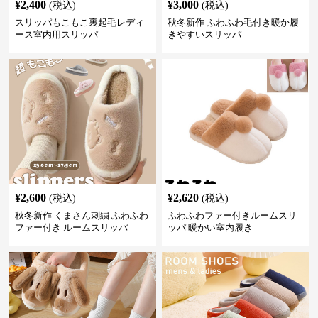
¥
2,400
¥
3,000
(税込)
(税込)
スリッパもこもこ裏起毛レディ
秋冬新作 ふわふわ毛付き暖か履
ース室内用スリッパ
きやすいスリッパ
¥
2,600
¥
2,620
(税込)
(税込)
秋冬新作 くまさん刺繍 ふわふわ
ふわふわファー付きルームスリ
ファー付き ルームスリッパ
ッパ 暖かい室内履き