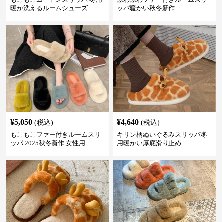
暖か洗えるルームシューズ
ッパ暖かい秋冬新作
¥
5,050
¥
4,640
(税込)
(税込)
もこもこファー付きルームスリ
キリン柄ぬいぐるみスリッパ冬
ッパ 2025秋冬新作 女性用
用暖かい厚底滑り止め