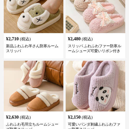
¥
2,710
¥
2,480
(税込)
(税込)
新品ふわふわ羊さん防寒ルーム
スリッパ ふわふわファー防寒ル
スリッパ
ームシューズ可愛いリボン付き
¥
2,630
¥
2,150
(税込)
(税込)
ふわふわ毛羽立ちルームシュー
可愛いパンダ刺繍ふわふわファ