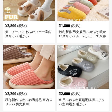
¥
2,800
¥
1,800
(税込)
(税込)
犬モチーフ ふわふわファー室内
秋冬新作 男女兼用 ふかふか暖か
スリッパ 暖かい
いスリッパ ルームシューズ 来客
用
¥
2,200
¥
2,600
(税込)
(税込)
秋冬新作 ふわふわ裏起毛 室内ス
冬用ふわふわ裏起毛猫柄スリッ
リッパ 男女兼用
パ室内履き 暖かい