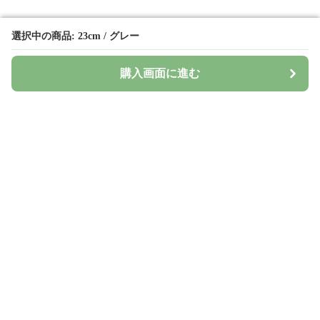
選択中の商品: 23cm / グレー
選択中の商品: 23cm / グレー
購入画面に進む
購入画面に進む
Surima
について
会社概要