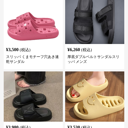
¥
3,500
¥
6,260
(税込)
(税込)
スリッパ くまモチーフ穴あき速
厚底ダブルベルトサンダルスリ
乾サンダル
ッパ メンズ
¥
3,980
¥
3,530
(税込)
(税込)