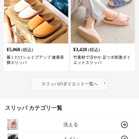
¥
5,060
¥
3,420
(税込)
(税込)
履くだけシェイプアップ 健康美
竹素材で涼やか 足ツボ刺激ダイ
脚スリッパ
エットスリッパ
›
スリッパ
の
ダイエット
一覧へ
スリッパ カテゴリ一覧
洗える
トイレ