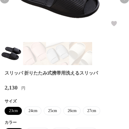
Previous slide
Nex
スリッパ 折りたたみ式携帯用洗えるスリッパ
2,130
円
サイズ
23cm
24cm
25cm
26cm
27cm
カラー