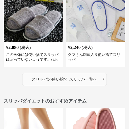
¥
2,080
¥
2,240
(税込)
(税込)
この画像には使い捨てスリッパ
クマさん刺繍入り使い捨てスリ
は写っていないようです。代わ
ッパ
りに、柔らかそうな素材で作ら
れた室内用のスリッパが2足写っ
ています。これらは再利用可能
›
な通常の室内履きスリッパのよ
スリッパ
の
使い捨て スリッパ
一覧へ
うに見えます。
スリッパダイエットのおすすめアイテム