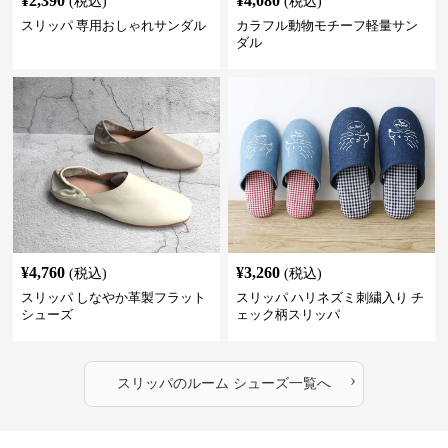
¥
2,390
¥
4,080
(税込)
(税込)
スリッパ 専用おしゃれサンダル
カラフル動物モチーフ軽量サン
ダル
¥
4,760
¥
3,260
(税込)
(税込)
スリッパ しなやか革製フラット
スリッパ ハリネズミ刺繍入り チ
シューズ
ェック柄スリッパ
›
スリッパ
の
ルーム シューズ
一覧へ