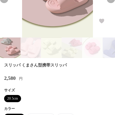
Previous slide
Nex
スリッパ くまさん型携帯スリッパ
2,580
円
サイズ
20.5cm
カラー