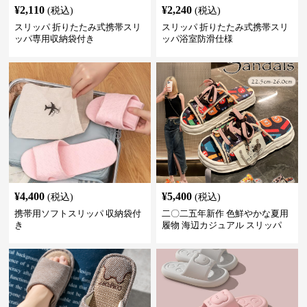
¥
2,110
¥
2,240
(税込)
(税込)
スリッパ 折りたたみ式携帯スリ
スリッパ 折りたたみ式携帯スリ
ッパ専用収納袋付き
ッパ浴室防滑仕様
¥
4,400
¥
5,400
(税込)
(税込)
携帯用ソフトスリッパ 収納袋付
二〇二五年新作 色鮮やかな夏用
き
履物 海辺カジュアル スリッパ