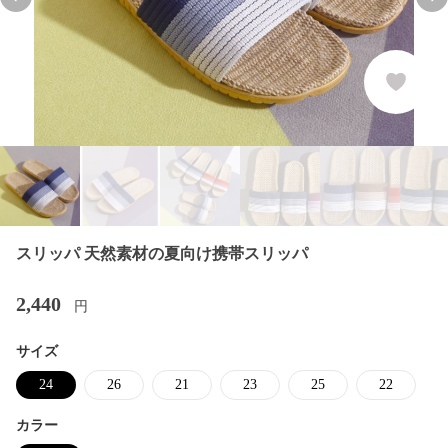
Previous slide
Nex
スリッパ 天然素材の夏向け携帯スリッパ
2,440
円
サイズ
24
26
21
23
25
22
カラー