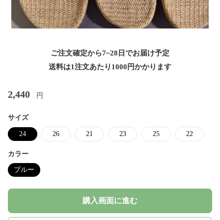
ご注文確定から7~28日でお届け予定
送料は1注文あたり
1000
円かかります
2,440
円
サイズ
24
26
21
23
25
22
カラー
ブルー
購入画面に進む