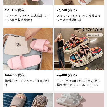
¥
2,110
¥
2,240
(税込)
(税込)
スリッパ 折りたたみ式携帯スリ
スリッパ 折りたたみ式携帯スリ
ッパ専用収納袋付き
ッパ浴室防滑仕様
¥
4,400
¥
5,400
(税込)
(税込)
携帯用ソフトスリッパ 収納袋付
二〇二五年新作 色鮮やかな夏用
き
履物 海辺カジュアル スリッパ