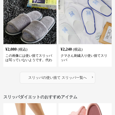
¥
2,080
¥
2,240
(税込)
(税込)
この画像には使い捨てスリッパ
クマさん刺繍入り使い捨てスリ
は写っていないようです。代わ
ッパ
りに、柔らかそうな素材で作ら
れた室内用のスリッパが2足写っ
ています。これらは再利用可能
›
な通常の室内履きスリッパのよ
スリッパ
の
使い捨て スリッパ
一覧へ
うに見えます。
スリッパダイエットのおすすめアイテム