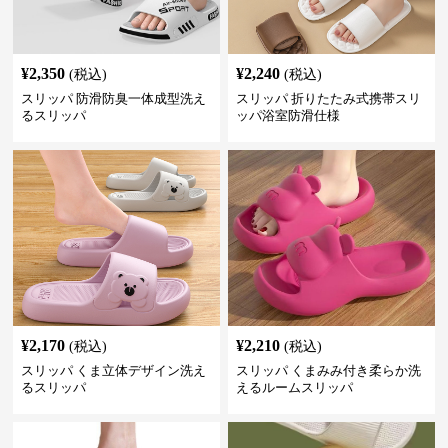
¥
2,350
¥
2,240
(税込)
(税込)
スリッパ 防滑防臭一体成型洗え
スリッパ 折りたたみ式携帯スリ
るスリッパ
ッパ浴室防滑仕様
¥
2,170
¥
2,210
(税込)
(税込)
スリッパ くま立体デザイン洗え
スリッパ くまみみ付き柔らか洗
るスリッパ
えるルームスリッパ