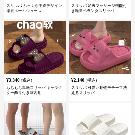
スリッパ ふっくら中綿デザイン
スリッパ 足裏マッサージ機能付
厚底ルームシューズ
き軽量ベランダスリッパ
¥
3,340
¥
2,140
(税込)
(税込)
もちもち厚底スリッパ キャラク
スリッパ 可愛い動物モチーフ洗
ター飾り付き室内用
えるスリッパ