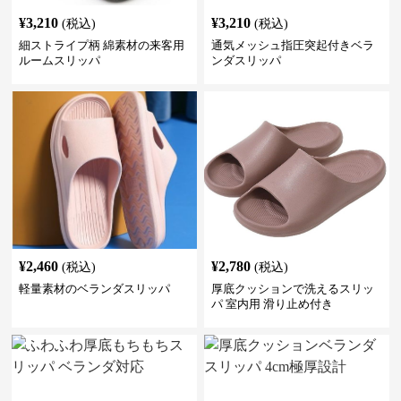
¥
3,210
¥
3,210
(税込)
(税込)
細ストライプ柄 綿素材の来客用
通気メッシュ指圧突起付きベラ
ルームスリッパ
ンダスリッパ
¥
2,460
¥
2,780
(税込)
(税込)
軽量素材のベランダスリッパ
厚底クッションで洗えるスリッ
パ 室内用 滑り止め付き