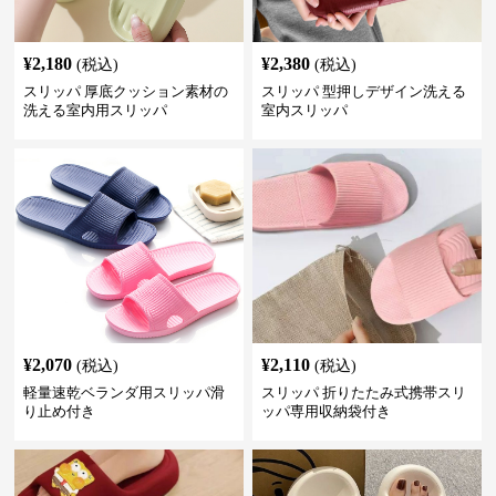
¥
2,180
¥
2,380
(税込)
(税込)
スリッパ 厚底クッション素材の
スリッパ 型押しデザイン洗える
洗える室内用スリッパ
室内スリッパ
¥
2,070
¥
2,110
(税込)
(税込)
軽量速乾ベランダ用スリッパ滑
スリッパ 折りたたみ式携帯スリ
り止め付き
ッパ専用収納袋付き