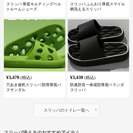
スリッパ 厚底キルティングベル
スリッパ ふんわり厚底スマイル
トルームシューズ
柄洗えるスリッパ
¥
3,470
¥
3,430
(税込)
(税込)
穴あき速乾スリッパ 防滑厚底バ
防臭防音一体成型厚底ベランダ
スサンダル
スリッパ
›
スリッパ
の
トイレ
一覧へ
スリッパ洗えるのおすすめアイテム