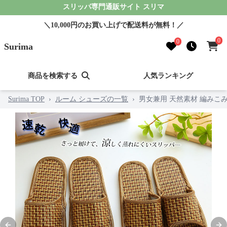
スリッパ専門通販サイト スリマ
＼10,000円のお買い上げで配送料が無料！／
0
0
Surima
商品を検索する
人気ランキング
Surima TOP
›
ルーム シューズの一覧
›
男女兼用 天然素材 編みこみ