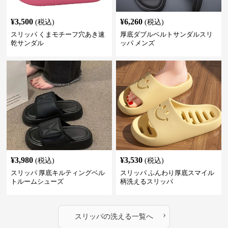
¥
3,500
¥
6,260
(税込)
(税込)
スリッパ くまモチーフ穴あき速
厚底ダブルベルトサンダルスリ
乾サンダル
ッパ メンズ
¥
3,980
¥
3,530
(税込)
(税込)
スリッパ 厚底キルティングベル
スリッパ ふんわり厚底スマイル
トルームシューズ
柄洗えるスリッパ
›
スリッパ
の
洗える
一覧へ