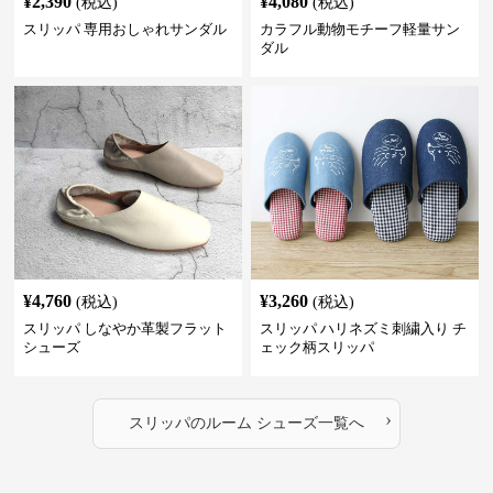
¥
2,390
¥
4,080
(税込)
(税込)
スリッパ 専用おしゃれサンダル
カラフル動物モチーフ軽量サン
ダル
¥
4,760
¥
3,260
(税込)
(税込)
スリッパ しなやか革製フラット
スリッパ ハリネズミ刺繍入り チ
シューズ
ェック柄スリッパ
›
スリッパ
の
ルーム シューズ
一覧へ