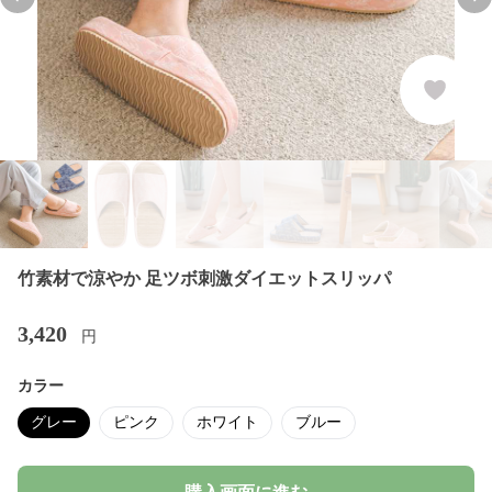
Previous slide
Nex
竹素材で涼やか 足ツボ刺激ダイエットスリッパ
3,420
円
カラー
グレー
ピンク
ホワイト
ブルー