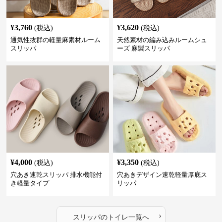
¥
3,760
¥
3,620
(税込)
(税込)
通気性抜群の軽量麻素材ルーム
天然素材の編み込みルームシュ
スリッパ
ーズ 麻製スリッパ
¥
4,000
¥
3,350
(税込)
(税込)
穴あき速乾スリッパ 排水機能付
穴あきデザイン速乾軽量厚底ス
き軽量タイプ
リッパ
›
スリッパ
の
トイレ
一覧へ