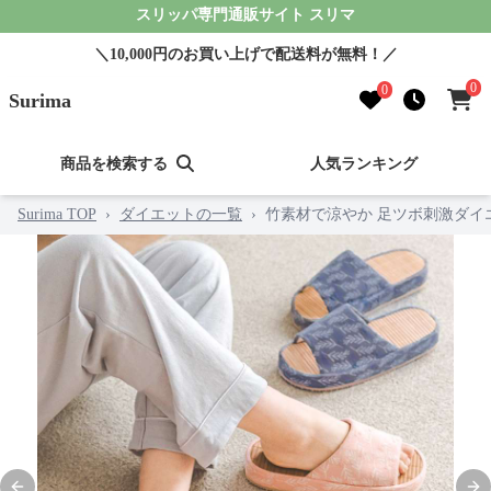
スリッパ専門通販サイト スリマ
＼10,000円のお買い上げで配送料が無料！／
0
0
Surima
商品を検索する
人気ランキング
Surima TOP
›
ダイエットの一覧
›
竹素材で涼やか 足ツボ刺激ダイ