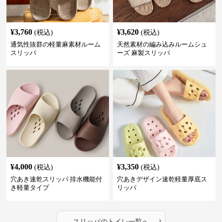
¥
3,760
¥
3,620
(税込)
(税込)
通気性抜群の軽量麻素材ルーム
天然素材の編み込みルームシュ
スリッパ
ーズ 麻製スリッパ
¥
4,000
¥
3,350
(税込)
(税込)
穴あき速乾スリッパ 排水機能付
穴あきデザイン速乾軽量厚底ス
き軽量タイプ
リッパ
›
スリッパ
の
トイレ
一覧へ