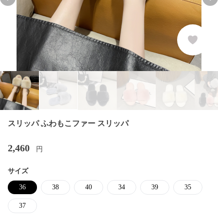
Previous slide
Nex
スリッパ ふわもこファー スリッパ
2,460
円
サイズ
36
38
40
34
39
35
37