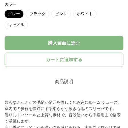
カラー
グレー
ブラック
ピンク
ホワイト
キャメル
購入画面に進む
カートに追加する
商品説明
贅沢なふわふわの毛足が足元を優しく包み込むルーム シューズ。
室内での歩行を快適にする柔らかな履き心地のスリッパです。
滑りにくいソールと上質な素材で、普段使いから来客用まで幅広
く活躍します。
寒い季節にも足元から温かさを感じられる、実用性と見た目の可