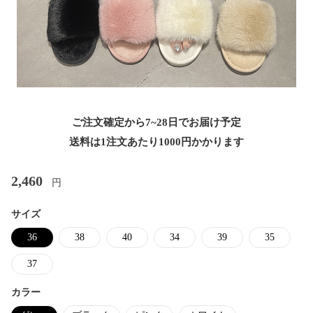
ご注文確定から7~28日でお届け予定
送料は1注文あたり
1000
円かかります
2,460
円
サイズ
36
38
40
34
39
35
37
カラー