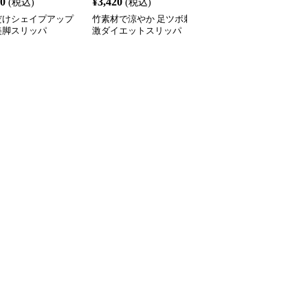
60
¥
3,420
¥
3,370
(税込)
(税込)
(税込)
だけシェイプアップ
竹素材で涼やか 足ツボ刺
シェイプアップ健康スリ
美脚スリッパ
激ダイエットスリッパ
ッパ