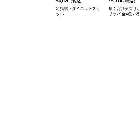
¥
4,020
¥
5,310
(税込)
(税込)
足指矯正ダイエットスリ
履くだけ美脚サポ
ッパ
リッパ 全4色 
動