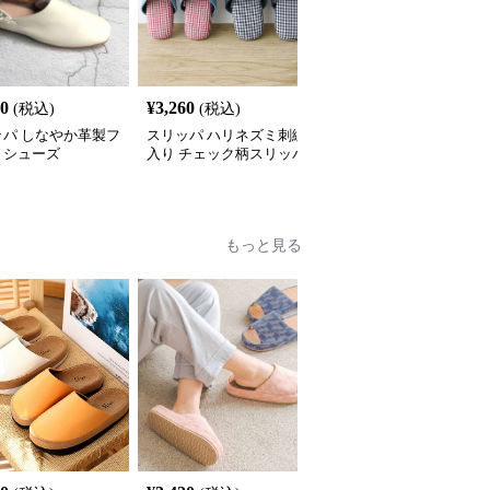
60
¥
3,260
¥
2,389
(税込)
(税込)
(税込)
ッパ しなやか革製フ
スリッパ ハリネズミ刺繍
クマ柄軽量EVAサンダル
トシューズ
入り チェック柄スリッパ
もっと見る