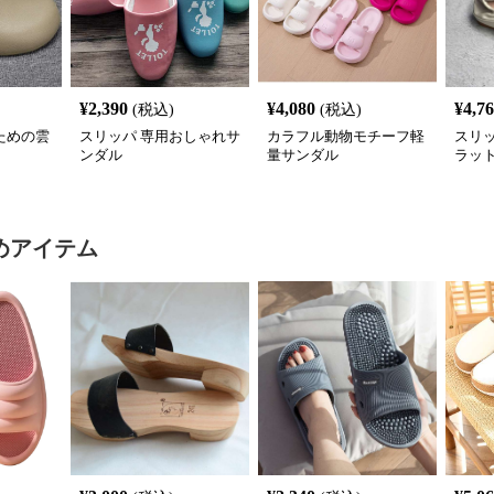
¥
2,390
¥
4,080
¥
4,7
(税込)
(税込)
ための雲
スリッパ 専用おしゃれサ
カラフル動物モチーフ軽
スリ
ンダル
量サンダル
ラッ
めアイテム