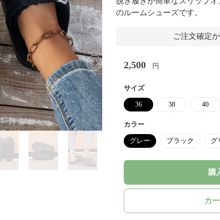
脱ぎ履きが簡単なスリップオ
のルームシューズです。
ご注文確定か
2,500
円
Next slide
サイズ
36
38
40
カラー
グレー
ブラック
グ
購
カー