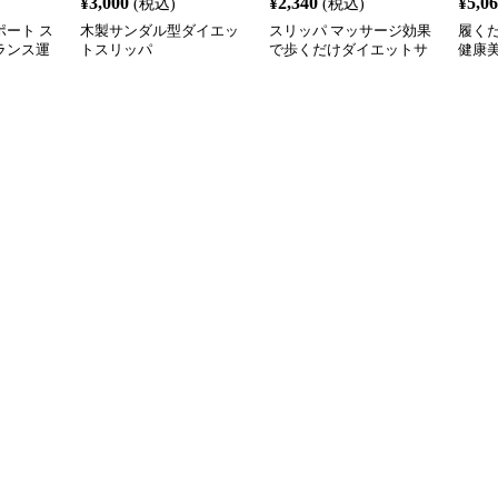
¥
3,000
¥
2,340
¥
5,0
(税込)
(税込)
ート ス
木製サンダル型ダイエッ
スリッパ マッサージ効果
履く
バランス運
トスリッパ
で歩くだけダイエットサ
健康
ンダル