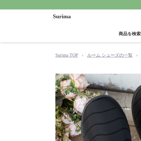
Surima
商品を検索
Surima TOP
›
ルーム シューズの一覧
›