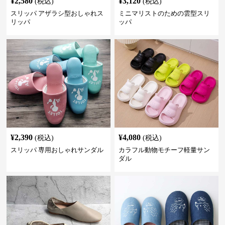
¥
2,580
¥
3,120
(税込)
(税込)
スリッパ アザラシ型おしゃれス
ミニマリストのための雲型スリ
リッパ
ッパ
¥
2,390
¥
4,080
(税込)
(税込)
スリッパ 専用おしゃれサンダル
カラフル動物モチーフ軽量サン
ダル