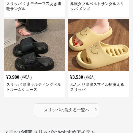
スリッパ くまモチーフ穴あき速
厚底ダブルベルトサンダルスリ
乾サンダル
ッパ メンズ
¥
3,980
¥
3,530
(税込)
(税込)
スリッパ 厚底キルティングベル
ふんわり厚底スマイル柄洗える
トルームシューズ
スリッパ
›
スリッパ
の
洗える
一覧へ
スリッパ携帯 スリッパのおすすめアイテム