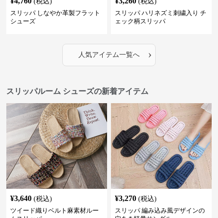
¥
4,760
¥
3,260
(税込)
(税込)
スリッパ しなやか革製フラット
スリッパ ハリネズミ刺繍入り チ
シューズ
ェック柄スリッパ
›
人気アイテム一覧へ
スリッパルーム シューズの新着アイテム
¥
3,640
¥
3,270
(税込)
(税込)
ツイード織りベルト麻素材ルー
スリッパ 編み込み風デザインの