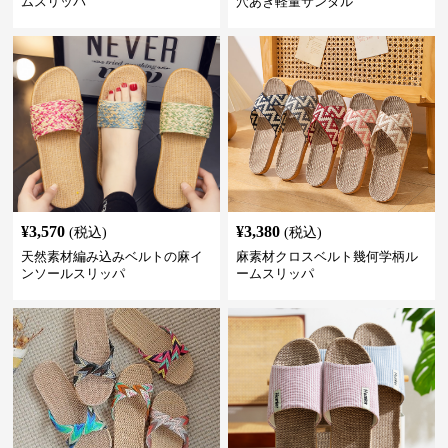
ムスリッパ
穴あき軽量サンダル
¥
3,570
¥
3,380
(税込)
(税込)
天然素材編み込みベルトの麻イ
麻素材クロスベルト幾何学柄ル
ンソールスリッパ
ームスリッパ