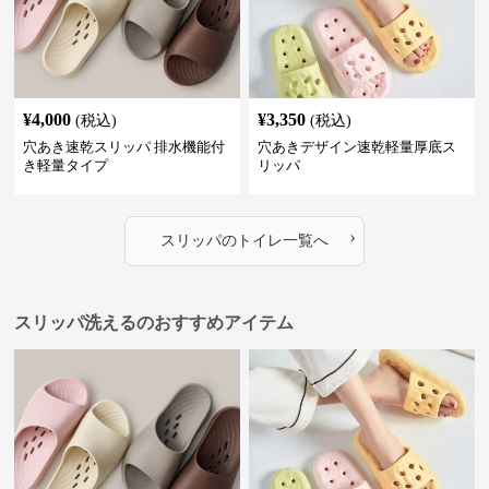
¥
4,000
¥
3,350
(税込)
(税込)
穴あき速乾スリッパ 排水機能付
穴あきデザイン速乾軽量厚底ス
き軽量タイプ
リッパ
›
スリッパ
の
トイレ
一覧へ
スリッパ洗えるのおすすめアイテム