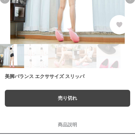
Previous slide
Nex
美脚バランス エクササイズ スリッパ
売り切れ
商品説明