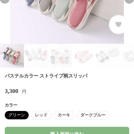
Previous slide
Nex
パステルカラー ストライプ柄スリッパ
3,300
円
カラー
グリーン
レッド
カーキ
ダークブルー