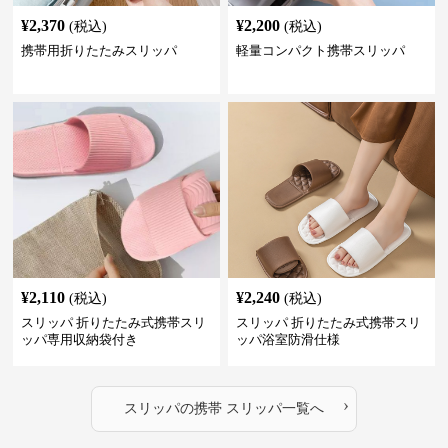
¥
2,370
¥
2,200
(税込)
(税込)
携帯用折りたたみスリッパ
軽量コンパクト携帯スリッパ
¥
2,110
¥
2,240
(税込)
(税込)
スリッパ 折りたたみ式携帯スリ
スリッパ 折りたたみ式携帯スリ
ッパ専用収納袋付き
ッパ浴室防滑仕様
›
スリッパ
の
携帯 スリッパ
一覧へ