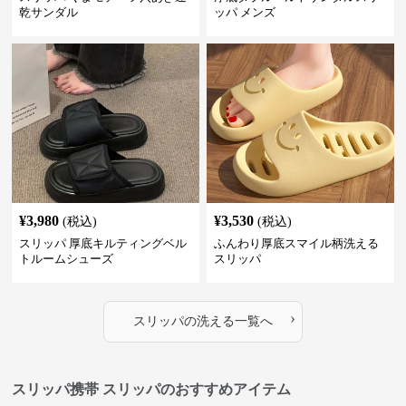
乾サンダル
ッパ メンズ
¥
3,980
¥
3,530
(税込)
(税込)
スリッパ 厚底キルティングベル
ふんわり厚底スマイル柄洗える
トルームシューズ
スリッパ
›
スリッパ
の
洗える
一覧へ
スリッパ携帯 スリッパのおすすめアイテム