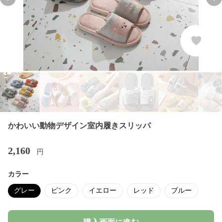
Previous slide
Nex
かわいい動物デザイン室内履きスリッパ
2,160
円
カラー
グレー
ピンク
イエロー
レッド
ブルー