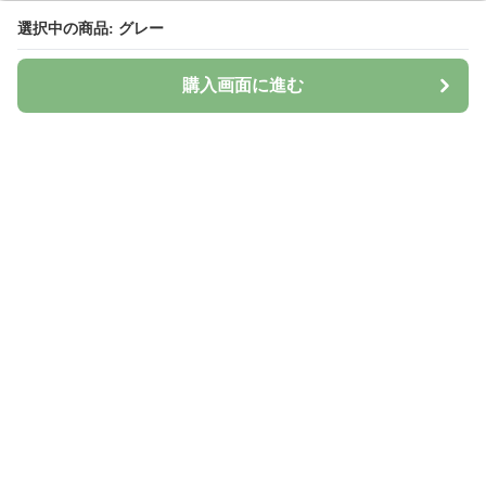
選択中の商品: グレー
選択中の商品: グレー
購入画面に進む
購入画面に進む
Surima
について
会社概要