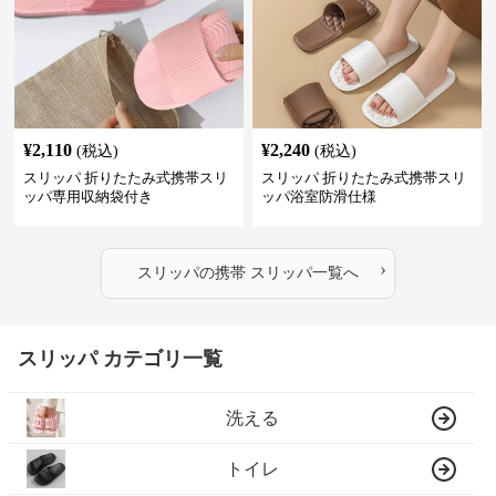
¥
2,110
¥
2,240
(税込)
(税込)
スリッパ 折りたたみ式携帯スリ
スリッパ 折りたたみ式携帯スリ
ッパ専用収納袋付き
ッパ浴室防滑仕様
›
スリッパ
の
携帯 スリッパ
一覧へ
スリッパ カテゴリ一覧
洗える
トイレ