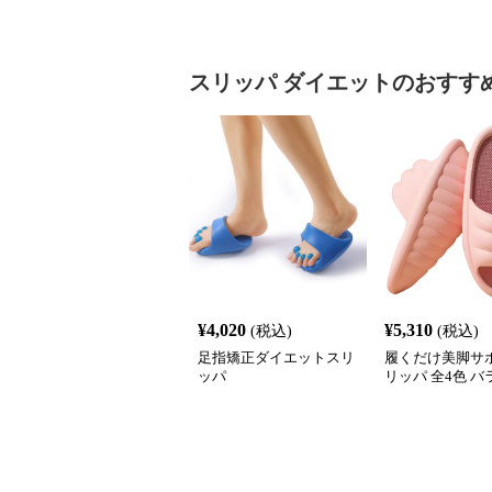
スリッパ
ダイエット
のおすす
¥
4,020
¥
5,310
(税込)
(税込)
足指矯正ダイエットスリ
履くだけ美脚サポ
ッパ
リッパ 全4色 
動