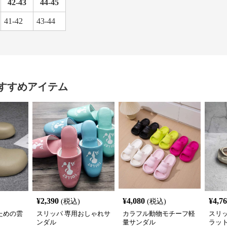
42-43
44-45
41-42
43-44
すすめアイテム
¥
2,390
¥
4,080
¥
4,7
(税込)
(税込)
ための雲
スリッパ 専用おしゃれサ
カラフル動物モチーフ軽
スリ
ンダル
量サンダル
ラッ