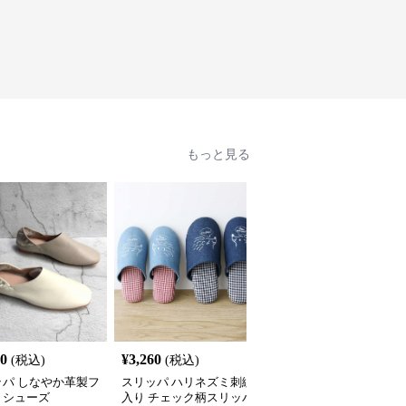
もっと見る
60
¥
3,260
¥
2,389
(税込)
(税込)
(税込)
ッパ しなやか革製フ
スリッパ ハリネズミ刺繍
クマ柄軽量EVAサンダル
トシューズ
入り チェック柄スリッパ