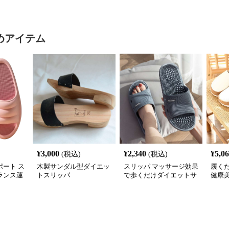
めアイテム
¥
3,000
¥
2,340
¥
5,0
(税込)
(税込)
ート ス
木製サンダル型ダイエッ
スリッパ マッサージ効果
履く
バランス運
トスリッパ
で歩くだけダイエットサ
健康
ンダル