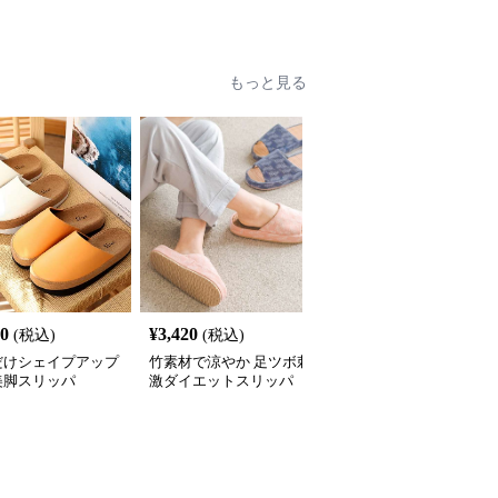
もっと見る
60
¥
3,420
¥
3,370
(税込)
(税込)
(税込)
だけシェイプアップ
竹素材で涼やか 足ツボ刺
シェイプアップ健康スリ
美脚スリッパ
激ダイエットスリッパ
ッパ