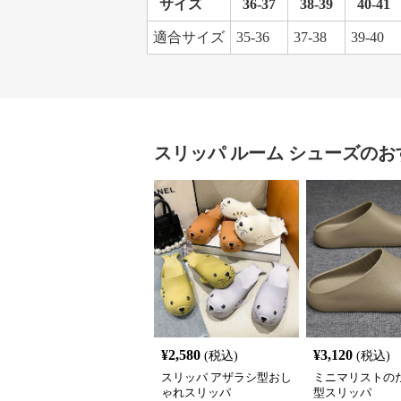
サイズ
36-37
38-39
40-41
適合サイズ
35-36
37-38
39-40
スリッパ
ルーム シューズ
のお
¥
2,580
¥
3,120
(税込)
(税込)
スリッパ アザラシ型おし
ミニマリストの
ゃれスリッパ
型スリッパ