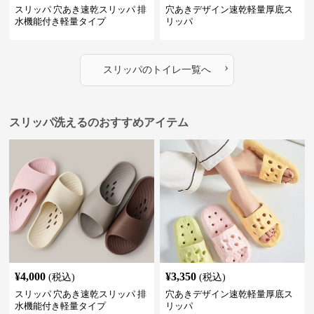
スリッパ 穴あき速乾スリッパ 排
穴あきデザイン速乾軽量厚底ス
水機能付き軽量タイプ
リッパ
›
スリッパ
の
トイレ
一覧へ
スリッパ洗えるのおすすめアイテム
¥
4,000
¥
3,350
(税込)
(税込)
スリッパ 穴あき速乾スリッパ 排
穴あきデザイン速乾軽量厚底ス
水機能付き軽量タイプ
リッパ