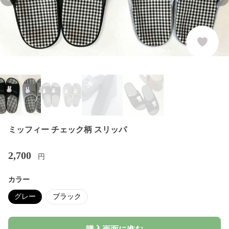
Previous slide
Nex
ミッフィー チェック柄 スリッパ
2,700
円
カラー
グレー
ブラック