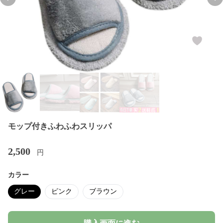
Previous slide
Nex
モップ付きふわふわスリッパ
2,500
円
カラー
グレー
ピンク
ブラウン