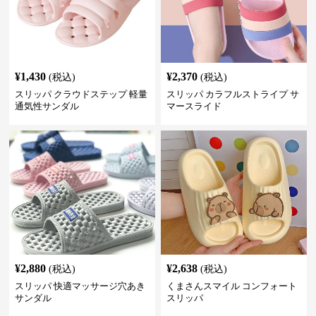
¥
1,430
¥
2,370
(税込)
(税込)
スリッパ クラウドステップ 軽量
スリッパ カラフルストライプ サ
通気性サンダル
マースライド
¥
2,880
¥
2,638
(税込)
(税込)
スリッパ 快適マッサージ穴あき
くまさんスマイル コンフォート
サンダル
スリッパ