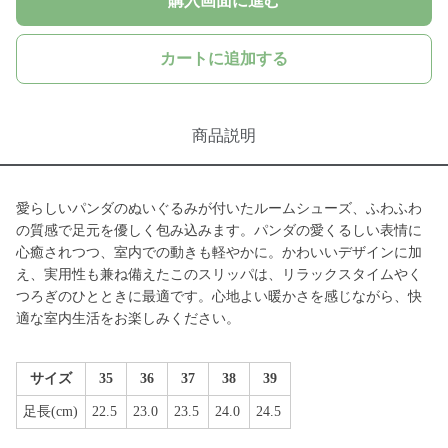
購入画面に進む
カートに追加する
商品説明
愛らしいパンダのぬいぐるみが付いたルームシューズ、ふわふわ
の質感で足元を優しく包み込みます。パンダの愛くるしい表情に
心癒されつつ、室内での動きも軽やかに。かわいいデザインに加
え、実用性も兼ね備えたこのスリッパは、リラックスタイムやく
つろぎのひとときに最適です。心地よい暖かさを感じながら、快
適な室内生活をお楽しみください。
サイズ
35
36
37
38
39
足長(cm)
22.5
23.0
23.5
24.0
24.5