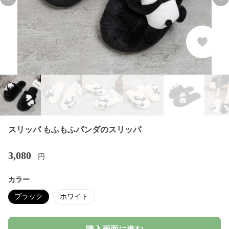
Previous slide
Nex
スリッパ もふもふパンダのスリッパ
3,080
円
カラー
ブラック
ホワイト