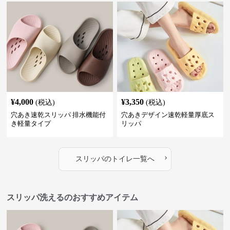
¥
4,000
¥
3,350
(税込)
(税込)
穴あき速乾スリッパ 排水機能付
穴あきデザイン速乾軽量厚底ス
き軽量タイプ
リッパ
›
スリッパ
の
トイレ
一覧へ
スリッパ洗えるのおすすめアイテム