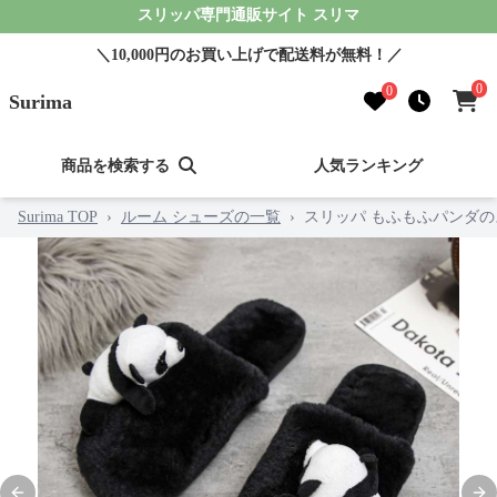
スリッパ専門通販サイト スリマ
＼10,000円のお買い上げで配送料が無料！／
0
0
Surima
商品を検索する
人気ランキング
Surima TOP
›
ルーム シューズの一覧
›
スリッパ もふもふパンダ