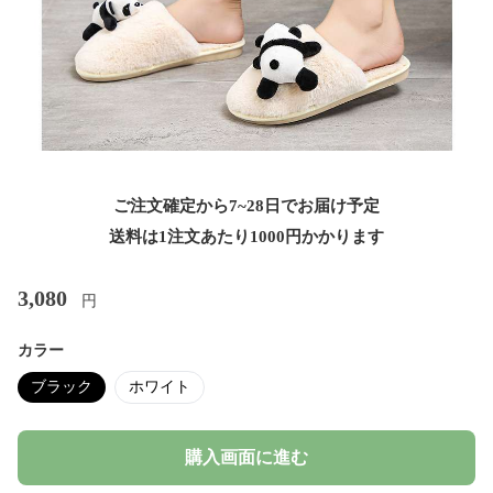
ご注文確定から7~28日でお届け予定
送料は1注文あたり
1000
円かかります
3,080
円
カラー
ブラック
ホワイト
購入画面に進む