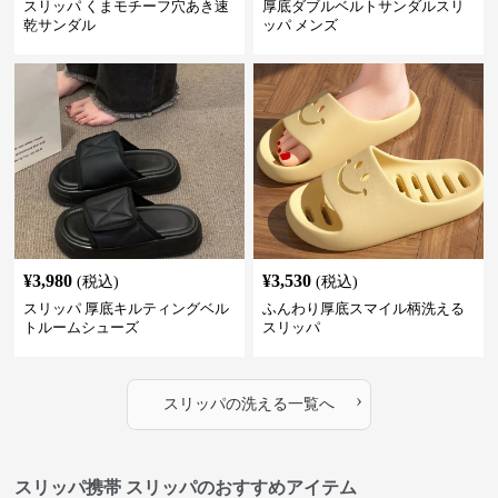
スリッパ くまモチーフ穴あき速
厚底ダブルベルトサンダルスリ
乾サンダル
ッパ メンズ
¥
3,980
¥
3,530
(税込)
(税込)
スリッパ 厚底キルティングベル
ふんわり厚底スマイル柄洗える
トルームシューズ
スリッパ
›
スリッパ
の
洗える
一覧へ
スリッパ携帯 スリッパのおすすめアイテム