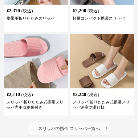
¥
2,370
¥
2,200
(税込)
(税込)
携帯用折りたたみスリッパ
軽量コンパクト携帯スリッパ
¥
2,110
¥
2,240
(税込)
(税込)
スリッパ 折りたたみ式携帯スリ
スリッパ 折りたたみ式携帯スリ
ッパ専用収納袋付き
ッパ浴室防滑仕様
›
スリッパ
の
携帯 スリッパ
一覧へ