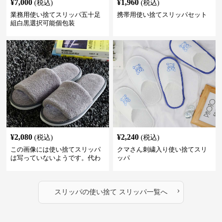
¥
7,000
¥
1,960
(税込)
(税込)
業務用使い捨てスリッパ五十足
携帯用使い捨てスリッパセット
組白黒選択可能個包装
¥
2,080
¥
2,240
(税込)
(税込)
この画像には使い捨てスリッパ
クマさん刺繍入り使い捨てスリ
は写っていないようです。代わ
ッパ
りに、柔らかそうな素材で作ら
れた室内用のスリッパが2足写っ
ています。これらは再利用可能
›
な通常の室内履きスリッパのよ
スリッパ
の
使い捨て スリッパ
一覧へ
うに見えます。