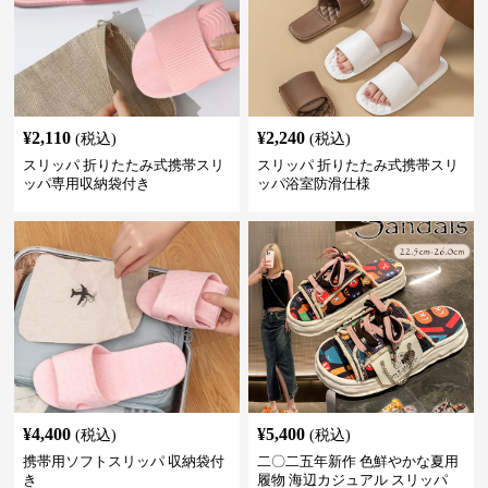
¥
2,110
¥
2,240
(税込)
(税込)
スリッパ 折りたたみ式携帯スリ
スリッパ 折りたたみ式携帯スリ
ッパ専用収納袋付き
ッパ浴室防滑仕様
¥
4,400
¥
5,400
(税込)
(税込)
携帯用ソフトスリッパ 収納袋付
二〇二五年新作 色鮮やかな夏用
き
履物 海辺カジュアル スリッパ