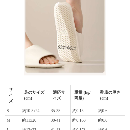
サ
足のサイズ
適応サ
重量 (kg/
靴底の厚さ
イ
(cm)
イズ
両足)
(cm)
ズ
S
約10.5x24
35-38
約0.15
約0.6
M
約11x26
38-41
約0.168
約0.6
L
約12x27
41-43
約0.178
約0.6