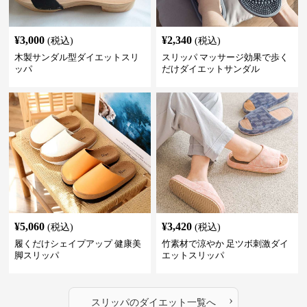
¥
3,000
¥
2,340
(税込)
(税込)
木製サンダル型ダイエットスリ
スリッパ マッサージ効果で歩く
ッパ
だけダイエットサンダル
¥
5,060
¥
3,420
(税込)
(税込)
履くだけシェイプアップ 健康美
竹素材で涼やか 足ツボ刺激ダイ
脚スリッパ
エットスリッパ
›
スリッパ
の
ダイエット
一覧へ