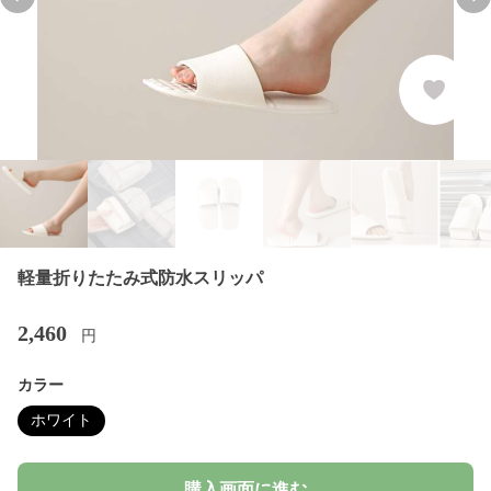
Previous slide
Nex
軽量折りたたみ式防水スリッパ
2,460
円
カラー
ホワイト
購入画面に進む