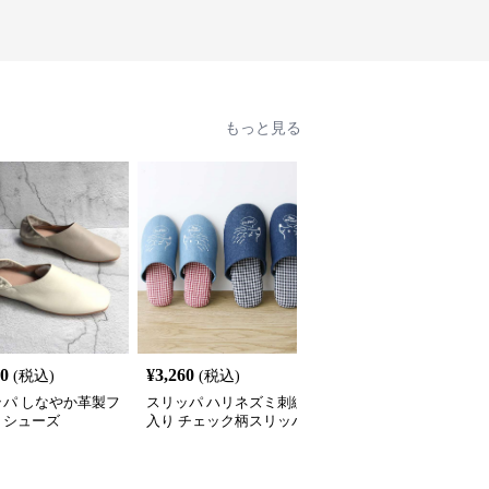
もっと見る
60
¥
3,260
¥
2,389
(税込)
(税込)
(税込)
ッパ しなやか革製フ
スリッパ ハリネズミ刺繍
クマ柄軽量EVAサンダル
トシューズ
入り チェック柄スリッパ