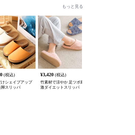
もっと見る
60
¥
3,420
¥
3,370
(税込)
(税込)
(税込)
だけシェイプアップ
竹素材で涼やか 足ツボ刺
シェイプアップ健康スリ
美脚スリッパ
激ダイエットスリッパ
ッパ