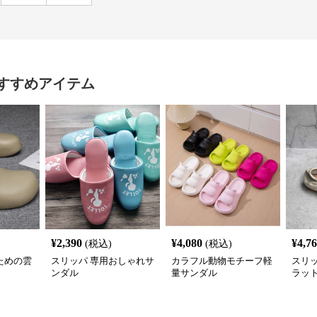
すすめアイテム
¥
2,390
¥
4,080
¥
4,7
(税込)
(税込)
ための雲
スリッパ 専用おしゃれサ
カラフル動物モチーフ軽
スリ
ンダル
量サンダル
ラッ