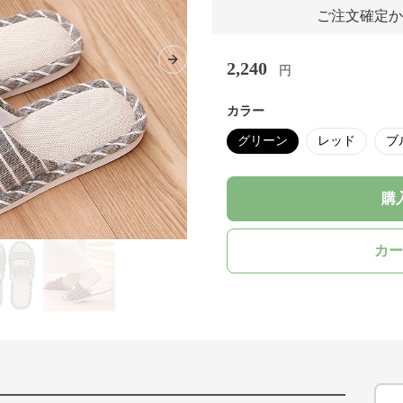
ご注文確定か
2,240
Next slide
円
カラー
グリーン
レッド
ブ
購
カー