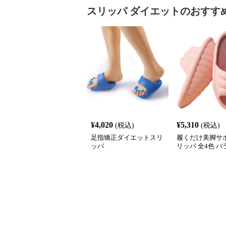
スリッパ
ダイエット
のおすす
¥
4,020
¥
5,310
(税込)
(税込)
足指矯正ダイエットスリ
履くだけ美脚サポ
ッパ
リッパ 全4色 
動