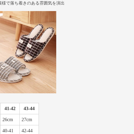
模様で落ち着きのある雰囲気を演出
41-42
43-44
26cm
27cm
40-41
42-44