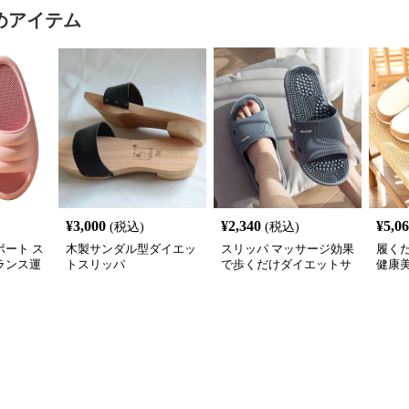
めアイテム
¥
3,000
¥
2,340
¥
5,0
(税込)
(税込)
ート ス
木製サンダル型ダイエッ
スリッパ マッサージ効果
履く
バランス運
トスリッパ
で歩くだけダイエットサ
健康
ンダル