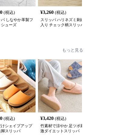
60
¥
3,260
¥
2,389
(税込)
(税込)
(税込)
ッパ しなやか革製フ
スリッパ ハリネズミ刺繍
クマ柄軽量EVAサンダル
トシューズ
入り チェック柄スリッパ
もっと見る
60
¥
3,420
¥
3,370
(税込)
(税込)
(税込)
だけシェイプアップ
竹素材で涼やか 足ツボ刺
シェイプアップ健康スリ
美脚スリッパ
激ダイエットスリッパ
ッパ