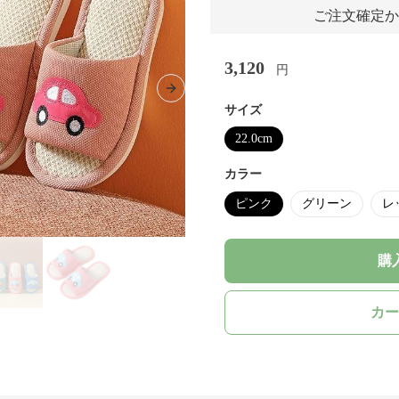
ご注文確定か
3,120
円
Next slide
サイズ
22.0cm
カラー
ピンク
グリーン
レ
購
カー