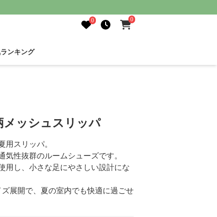
0
0
気ランキング
柄メッシュスリッパ
夏用スリッパ。
通気性抜群のルームシューズです。
使用し、小さな足にやさしい設計にな
イズ展開で、夏の室内でも快適に過ごせ