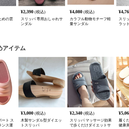
¥
2,390
¥
4,080
¥
4,7
(税込)
(税込)
ための雲
スリッパ 専用おしゃれサ
カラフル動物モチーフ軽
スリ
ンダル
量サンダル
ラッ
めアイテム
¥
3,000
¥
2,340
¥
5,0
(税込)
(税込)
ート ス
木製サンダル型ダイエッ
スリッパ マッサージ効果
履く
バランス運
トスリッパ
で歩くだけダイエットサ
健康