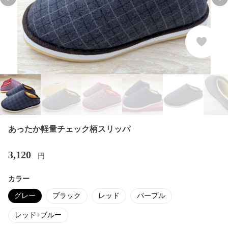
Previous slide
Nex
あったか軽量チェック柄スリッパ
3,120
円
カラー
グレー
ブラック
レッド
パープル
レッド+ブルー