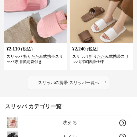
¥
2,110
¥
2,240
(税込)
(税込)
スリッパ 折りたたみ式携帯スリ
スリッパ 折りたたみ式携帯スリ
ッパ専用収納袋付き
ッパ浴室防滑仕様
›
スリッパ
の
携帯 スリッパ
一覧へ
スリッパ カテゴリ一覧
洗える
トイレ