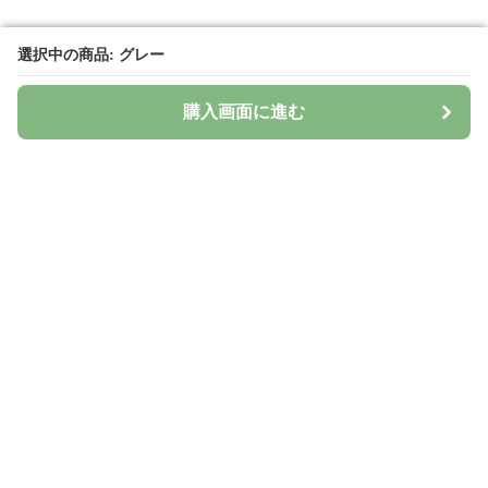
選択中の商品: グレー
選択中の商品: グレー
購入画面に進む
購入画面に進む
Surima
について
会社概要