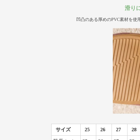
滑り
凹凸のある厚めのPVC素材を使
サイズ
25
26
27
28