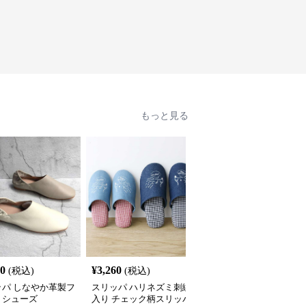
もっと見る
60
¥
3,260
¥
2,389
(税込)
(税込)
(税込)
ッパ しなやか革製フ
スリッパ ハリネズミ刺繍
クマ柄軽量EVAサンダル
トシューズ
入り チェック柄スリッパ