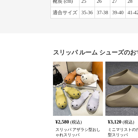
靴長 (cm)
25
26
27
28
適合サイズ
35-36
37-38
39-40
41-4
スリッパ
ルーム シューズ
のお
¥
2,580
¥
3,120
(税込)
(税込)
スリッパ アザラシ型おし
ミニマリストの
ゃれスリッパ
型スリッパ