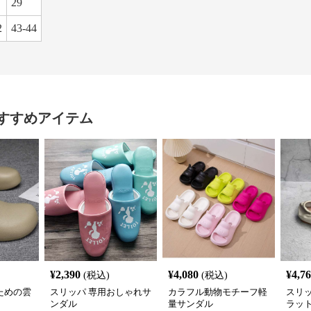
29
2
43-44
すすめアイテム
¥
2,390
¥
4,080
¥
4,7
(税込)
(税込)
ための雲
スリッパ 専用おしゃれサ
カラフル動物モチーフ軽
スリ
ンダル
量サンダル
ラッ