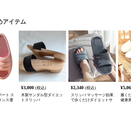
めアイテム
¥
3,000
¥
2,340
¥
5,0
(税込)
(税込)
ート ス
木製サンダル型ダイエッ
スリッパ マッサージ効果
履く
バランス運
トスリッパ
で歩くだけダイエットサ
健康
ンダル