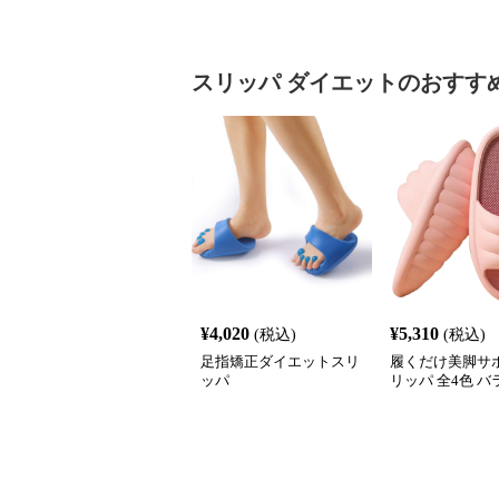
スリッパ
ダイエット
のおすす
¥
4,020
¥
5,310
(税込)
(税込)
足指矯正ダイエットスリ
履くだけ美脚サポ
ッパ
リッパ 全4色 
動