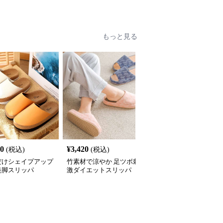
もっと見る
60
¥
3,420
¥
3,370
(税込)
(税込)
(税込)
だけシェイプアップ
竹素材で涼やか 足ツボ刺
シェイプアップ健康スリ
美脚スリッパ
激ダイエットスリッパ
ッパ