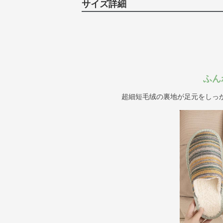
サイズ詳細
ふん
超細短毛绒の裏地が足元をしっ