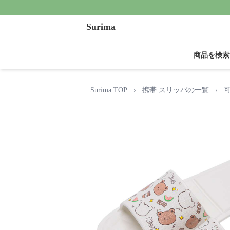
Surima
商品を検索
Surima TOP
›
携帯 スリッパの一覧
›