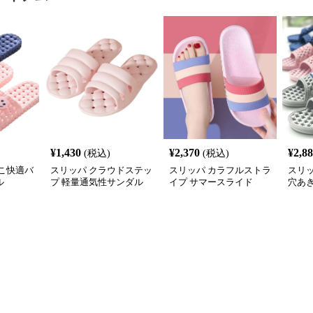
¥
1,430
¥
2,370
¥
2,8
(税込)
(税込)
こ快適バ
スリッパ クラウドステッ
スリッパ カラフルストラ
スリ
ル
プ 軽量通気性サンダル
イプ サマースライド
穴あ