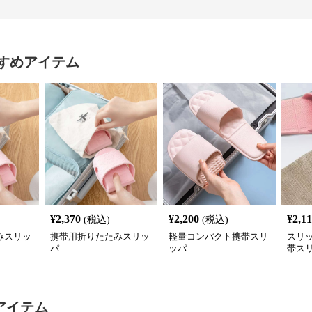
すめアイテム
¥
2,370
¥
2,200
¥
2,1
(税込)
(税込)
みスリッ
携帯用折りたたみスリッ
軽量コンパクト携帯スリ
スリ
パ
ッパ
帯ス
き
アイテム