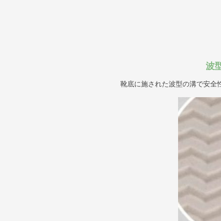
波
靴底に施された波型の溝で安全