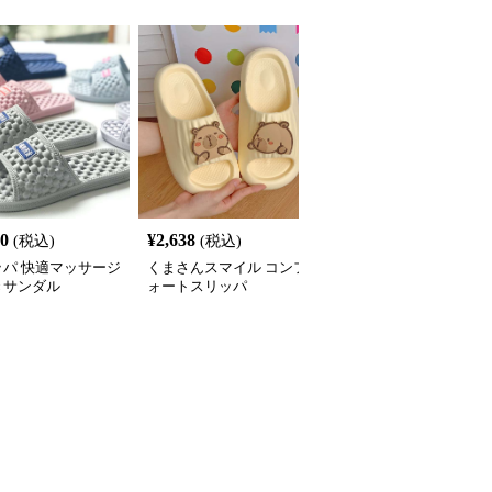
80
¥
2,638
¥
2,700
(税込)
(税込)
(税込)
ッパ 快適マッサージ
くまさんスマイル コンフ
軽量防水ベランダスリッ
きサンダル
ォートスリッパ
パ