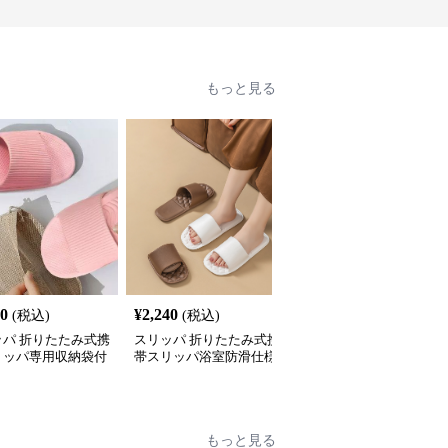
もっと見る
10
¥
2,240
¥
4,400
(税込)
(税込)
(税込)
ッパ 折りたたみ式携
スリッパ 折りたたみ式携
携帯用ソフトスリッパ 
リッパ専用収納袋付
帯スリッパ浴室防滑仕様
納袋付き
もっと見る