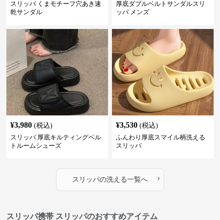
スリッパ くまモチーフ穴あき速
厚底ダブルベルトサンダルスリ
乾サンダル
ッパ メンズ
¥
3,980
¥
3,530
(税込)
(税込)
スリッパ 厚底キルティングベル
ふんわり厚底スマイル柄洗える
トルームシューズ
スリッパ
›
スリッパ
の
洗える
一覧へ
スリッパ携帯 スリッパのおすすめアイテム