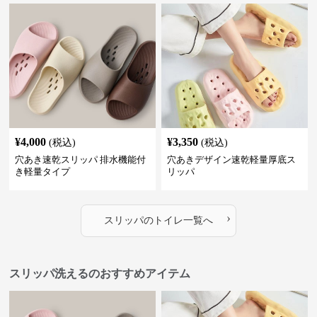
¥
4,000
¥
3,350
(税込)
(税込)
穴あき速乾スリッパ 排水機能付
穴あきデザイン速乾軽量厚底ス
き軽量タイプ
リッパ
›
スリッパ
の
トイレ
一覧へ
スリッパ洗えるのおすすめアイテム