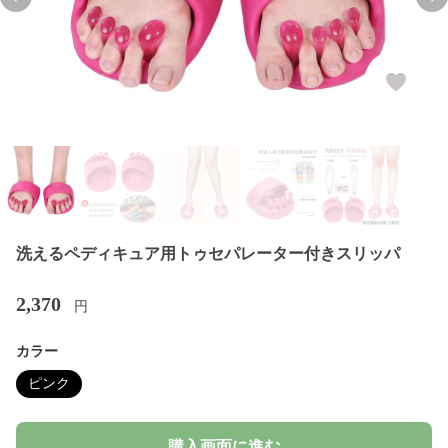
Previous slide
Nex
洗えるペディキュア用トゥセパレーター付きスリッパ
2,370
円
カラー
ピンク
購入画面に進む