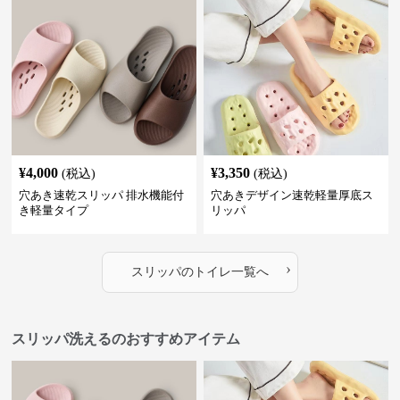
¥
4,000
¥
3,350
(税込)
(税込)
穴あき速乾スリッパ 排水機能付
穴あきデザイン速乾軽量厚底ス
き軽量タイプ
リッパ
›
スリッパ
の
トイレ
一覧へ
スリッパ洗えるのおすすめアイテム