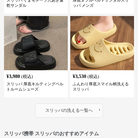
スリッパ くまモチーフ穴あき速
厚底ダブルベルトサンダルスリ
乾サンダル
ッパ メンズ
¥
3,980
¥
3,530
(税込)
(税込)
スリッパ 厚底キルティングベル
ふんわり厚底スマイル柄洗える
トルームシューズ
スリッパ
›
スリッパ
の
洗える
一覧へ
スリッパ携帯 スリッパのおすすめアイテム