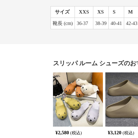
サイズ
XXS
XS
S
M
靴長 (cm)
36-37
38-39
40-41
42-43
スリッパ
ルーム シューズ
のお
¥
2,580
¥
3,120
(税込)
(税込)