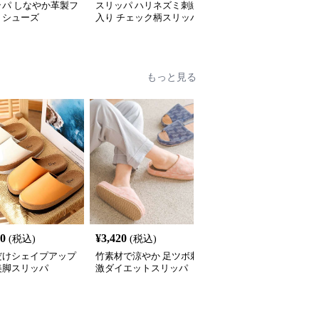
ッパ しなやか革製フ
スリッパ ハリネズミ刺繍
クマ柄軽量EVAサンダル
トシューズ
入り チェック柄スリッパ
もっと見る
60
¥
3,420
¥
3,370
(税込)
(税込)
(税込)
だけシェイプアップ
竹素材で涼やか 足ツボ刺
シェイプアップ健康スリ
美脚スリッパ
激ダイエットスリッパ
ッパ