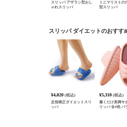
スリッパ アザラシ型おし
ミニマリストの
ゃれスリッパ
型スリッパ
スリッパ
ダイエット
のおすす
¥
4,020
¥
5,310
(税込)
(税込)
足指矯正ダイエットスリ
履くだけ美脚サポ
ッパ
リッパ 全4色 
動