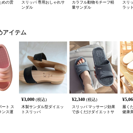
ための雲
スリッパ 専用おしゃれサ
カラフル動物モチーフ軽
スリ
ンダル
量サンダル
ラッ
めアイテム
¥
3,000
¥
2,340
¥
5,0
(税込)
(税込)
ート ス
木製サンダル型ダイエッ
スリッパ マッサージ効果
履く
バランス運
トスリッパ
で歩くだけダイエットサ
健康
ンダル