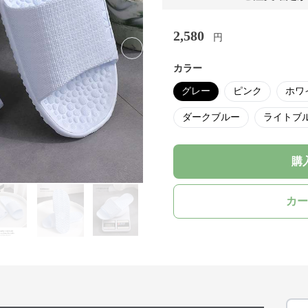
2,580
円
Next slide
カラー
グレー
ピンク
ホワ
ダークブルー
ライトブ
購
カー