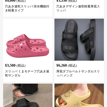
¥
4,000
¥
3,350
(税込)
(税込)
穴あき速乾スリッパ 排水機能付
穴あきデザイン速乾軽量厚底ス
き軽量タイプ
リッパ
¥
3,500
¥
6,260
(税込)
(税込)
スリッパ くまモチーフ穴あき速
厚底ダブルベルトサンダルスリ
乾サンダル
ッパ メンズ