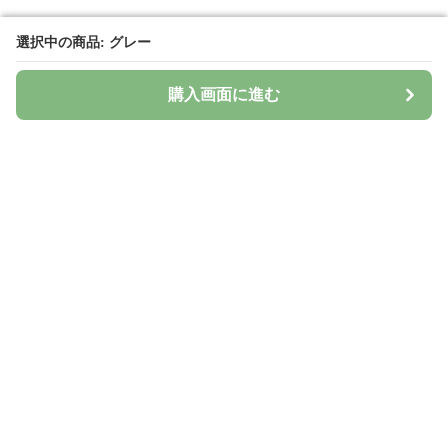
選択中の商品: グレー
選択中の商品: グレー
購入画面に進む
購入画面に進む
Surima
について
会社概要