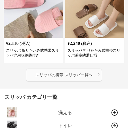
¥
2,110
¥
2,240
(税込)
(税込)
スリッパ 折りたたみ式携帯スリ
スリッパ 折りたたみ式携帯スリ
ッパ専用収納袋付き
ッパ浴室防滑仕様
›
スリッパ
の
携帯 スリッパ
一覧へ
スリッパ カテゴリ一覧
洗える
トイレ