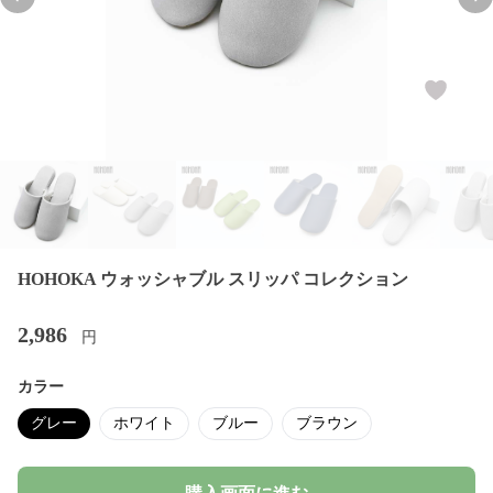
Previous slide
Nex
HOHOKA ウォッシャブル スリッパ コレクション
2,986
円
カラー
グレー
ホワイト
ブルー
ブラウン