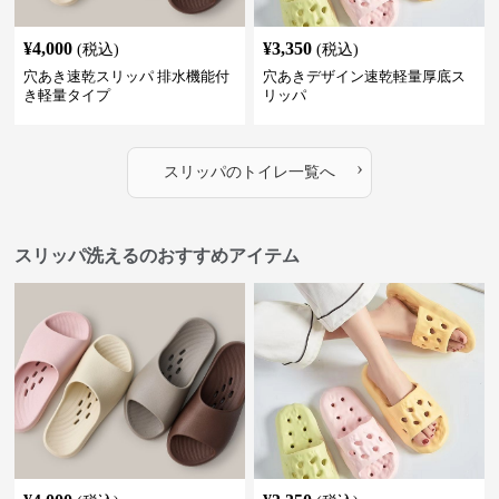
¥
4,000
¥
3,350
(税込)
(税込)
穴あき速乾スリッパ 排水機能付
穴あきデザイン速乾軽量厚底ス
き軽量タイプ
リッパ
›
スリッパ
の
トイレ
一覧へ
スリッパ洗えるのおすすめアイテム