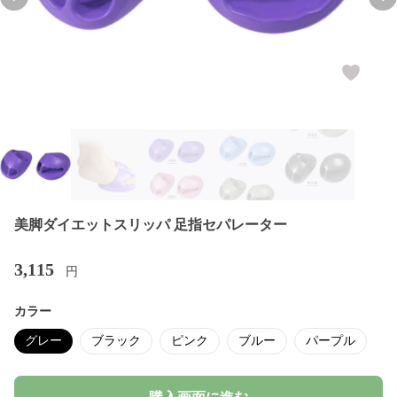
Previous slide
Nex
美脚ダイエットスリッパ 足指セパレーター
3,115
円
カラー
グレー
ブラック
ピンク
ブルー
パープル