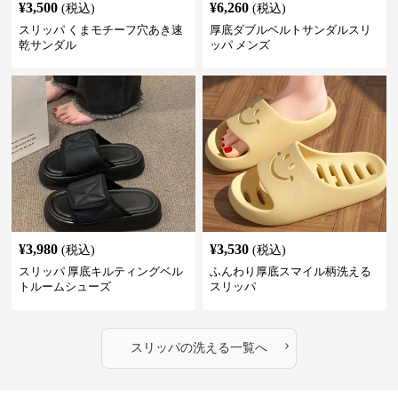
¥
3,500
¥
6,260
(税込)
(税込)
スリッパ くまモチーフ穴あき速
厚底ダブルベルトサンダルスリ
乾サンダル
ッパ メンズ
¥
3,980
¥
3,530
(税込)
(税込)
スリッパ 厚底キルティングベル
ふんわり厚底スマイル柄洗える
トルームシューズ
スリッパ
›
スリッパ
の
洗える
一覧へ