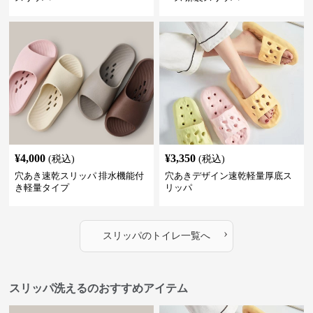
¥
4,000
¥
3,350
(税込)
(税込)
穴あき速乾スリッパ 排水機能付
穴あきデザイン速乾軽量厚底ス
き軽量タイプ
リッパ
›
スリッパ
の
トイレ
一覧へ
スリッパ洗えるのおすすめアイテム