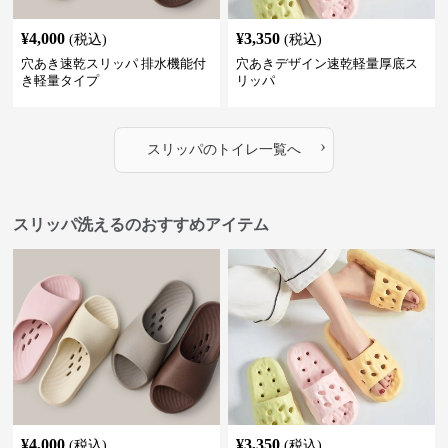
¥
4,000
¥
3,350
(税込)
(税込)
穴あき速乾スリッパ 排水機能付
穴あきデザイン速乾軽量厚底ス
き軽量タイプ
リッパ
›
スリッパ
の
トイレ
一覧へ
スリッパ洗えるのおすすめアイテム
¥
4,000
¥
3,350
(税込)
(税込)