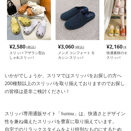
¥
2,580
¥
3,060
¥
2,160
(税込)
(税込)
(税込
スリッパ アザラシ型お
メンズ コンフォート モ
快適素材のオー
しゃれスリッパ
カシン スリッパ
スリッパ
いかがでしょうか、スリマではスリッパをお探しの方へ
200種類以上のスリッパを取り揃えておりますのでお探し
の皆様は是非ご検討ください！
スリッパ専用通販サイト「Surima」は、快適さとデザイン
性を兼ね備えたスリッパを豊富に取り揃えています。
自宅でのリラックスタイムをより特別なものにするため