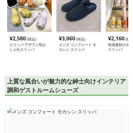
¥
2,580
¥
3,060
¥
2,160
(税込)
(税込)
(税込
スリッパ アザラシ型お
メンズ コンフォート モ
快適素材のオー
しゃれスリッパ
カシン スリッパ
スリッパ
上質な風合いが魅力的な紳士向けインテリア
調和ゲストルームシューズ