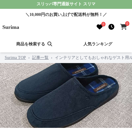
スリッパ専門通販サイト スリマ
＼10,000円のお買い上げで配送料が無料！／
0
0
Surima
商品を検索する
人気ランキング
Surima TOP
›
記事一覧
›
インテリアとしてもおしゃれなゲスト用ル