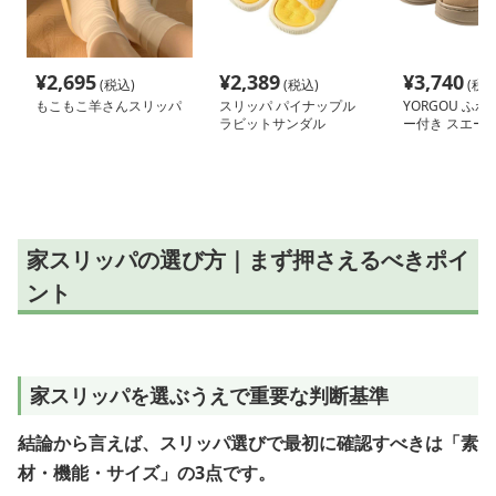
¥
2,695
¥
2,389
¥
3,740
(税込)
(税込)
(税込
もこもこ羊さんスリッパ
スリッパ パイナップル
YORGOU ふ
ラビットサンダル
ー付き スエー
パ
家スリッパの選び方｜まず押さえるべきポイ
ント
家スリッパを選ぶうえで重要な判断基準
結論から言えば、スリッパ選びで最初に確認すべきは「素
材・機能・サイズ」の3点です。