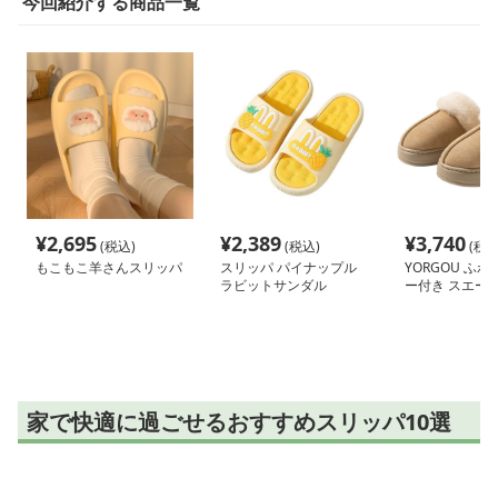
今回紹介する商品一覧
¥
2,695
¥
2,389
¥
3,740
(税込)
(税込)
(税込
もこもこ羊さんスリッパ
スリッパ パイナップル
YORGOU ふ
ラビットサンダル
ー付き スエー
パ
家で快適に過ごせるおすすめスリッパ10選