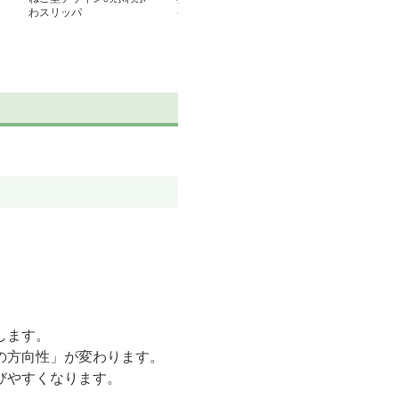
わスリッパ
イン
ンのふわふわス
。
します。
の方向性」が変わります。
びやすくなります。