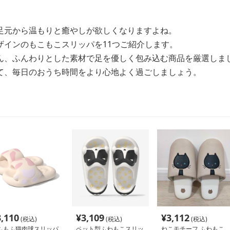
足元から温もりと癒やしが欲しくなりますよね。
ザインのもこもこスリッパを11つご紹介します。
ん、ふんわりとした素材で足を優しく包み込む商品を厳選しま
て、毎日のおうち時間をより心地よく過ごしましょう。
3,110
¥
3,109
¥
3,112
(税込)
(税込)
(税込)
ふもふ猫肉球スリッパ
ペット型ふわもこスリッ
ねこモチーフ ふわもこ