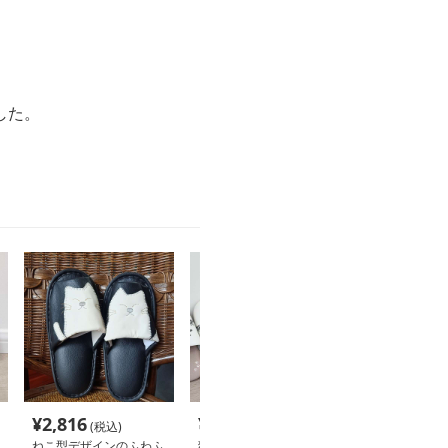
した。
¥
2,816
¥
3,120
¥
3,040
(税込)
(税込)
(税込
ねこ型デザインのふわふ
猫柄スリッパ 足跡デザ
スリッパ ねこ