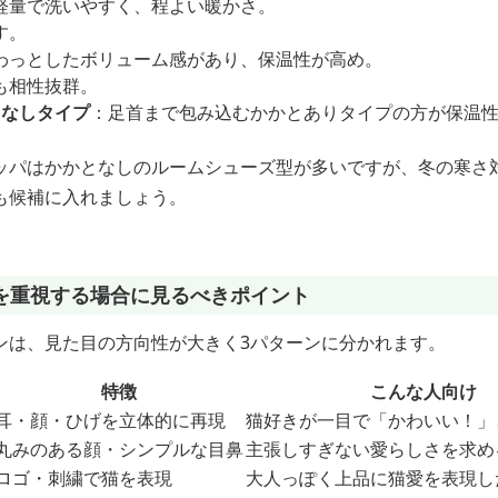
軽量で洗いやすく、程よい暖かさ。
す。
わっとしたボリューム感があり、保温性が高め。
も相性抜群。
となしタイプ
：足首まで包み込むかかとありタイプの方が保温
ッパはかかとなしのルームシューズ型が多いですが、冬の寒さ
も候補に入れましょう。
を重視する場合に見るべきポイント
ンは、見た目の方向性が大きく3パターンに分かれます。
特徴
こんな人向け
耳・顔・ひげを立体的に再現
猫好きが一目で「かわいい！」
丸みのある顔・シンプルな目鼻
主張しすぎない愛らしさを求め
ロゴ・刺繍で猫を表現
大人っぽく上品に猫愛を表現し