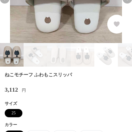
Previous slide
Nex
ねこモチーフ ふわもこスリッパ
3,112
円
サイズ
25
カラー