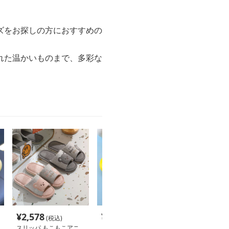
ズをお探しの方におすすめの
れた温かいものまで、多彩な
¥
2,578
¥
2,610
¥
2,920
(税込)
(税込)
(税込
スリッパ もこもこアニ
スリッパ キュートアニ
かわいい動物キ