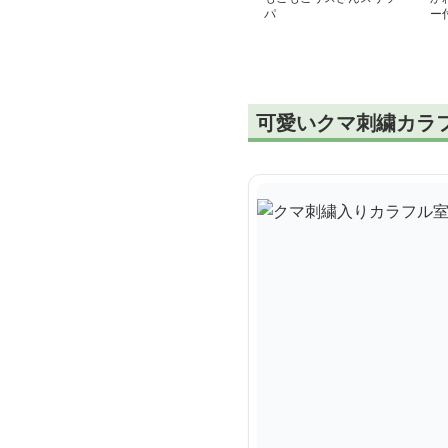
パ
ー
可愛いクマ刺繍カラ