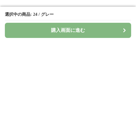
選択中の商品: 24 / グレー
選択中の商品: 24 / グレー
購入画面に進む
購入画面に進む
Surima
について
会社概要