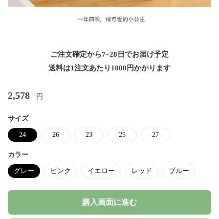
ご注文確定から7~28日でお届け予定
送料は1注文あたり
1000
円かかります
2,578
円
サイズ
24
26
23
25
27
カラー
グレー
ピンク
イエロー
レッド
ブルー
購入画面に進む