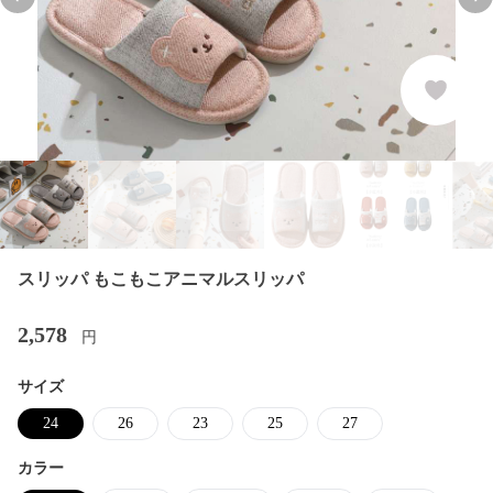
Previous slide
Nex
スリッパ もこもこアニマルスリッパ
2,578
円
サイズ
24
26
23
25
27
カラー