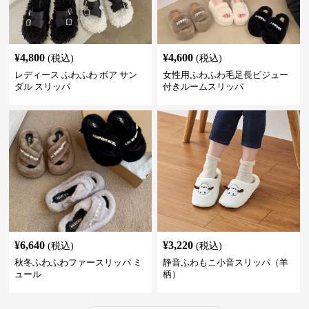
¥
4,800
¥
4,600
(税込)
(税込)
レディース ふわふわ ボア サン
女性用ふわふわ毛足長ビジュー
ダル スリッパ
付きルームスリッパ
¥
6,640
¥
3,220
(税込)
(税込)
秋冬ふわふわファースリッパ ミ
静音ふわもこ小音スリッパ（羊
ュール
柄）