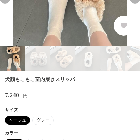
Previous slide
Nex
犬顔もこもこ室内履きスリッパ
7,240
円
サイズ
ベージュ
グレー
カラー