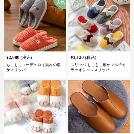
人気
¥
2,080
¥
3,120
(税込)
(税込)
もこもこコーデュロイ素材の暖
スリッパ もこもこ暖かマルチカ
かスリッパ
ラーオシャレスリッパ