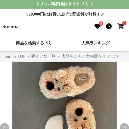
スリッパ専門通販サイト スリマ
＼10,000円のお買い上げで配送料が無料！／
0
0
Surima
商品を検索する
人気ランキング
Surima TOP
›
暖かいの一覧
›
犬顔もこもこ室内履きスリッパ