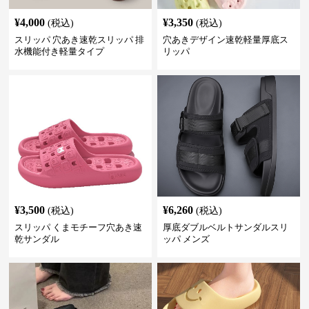
¥
4,000
¥
3,350
(税込)
(税込)
スリッパ 穴あき速乾スリッパ 排
穴あきデザイン速乾軽量厚底ス
水機能付き軽量タイプ
リッパ
¥
3,500
¥
6,260
(税込)
(税込)
スリッパ くまモチーフ穴あき速
厚底ダブルベルトサンダルスリ
乾サンダル
ッパ メンズ