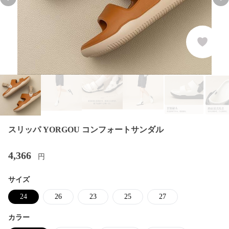
Previous slide
Nex
スリッパ YORGOU コンフォートサンダル
4,366
円
サイズ
24
26
23
25
27
カラー