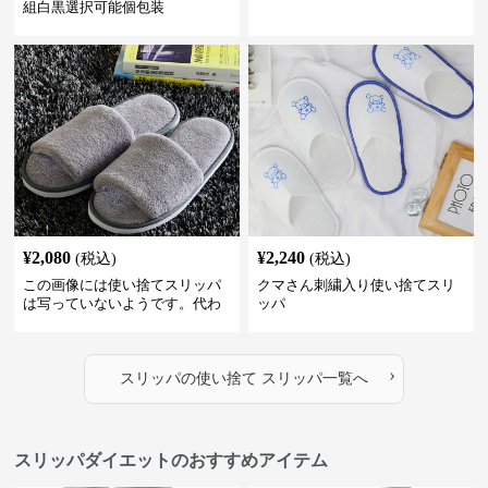
組白黒選択可能個包装
¥
2,080
¥
2,240
(税込)
(税込)
この画像には使い捨てスリッパ
クマさん刺繍入り使い捨てスリ
は写っていないようです。代わ
ッパ
りに、柔らかそうな素材で作ら
れた室内用のスリッパが2足写っ
ています。これらは再利用可能
›
な通常の室内履きスリッパのよ
スリッパ
の
使い捨て スリッパ
一覧へ
うに見えます。
スリッパダイエットのおすすめアイテム