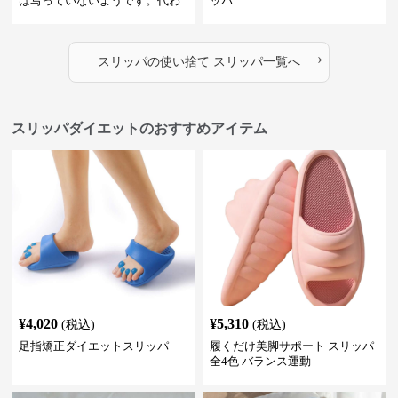
は写っていないようです。代わ
ッパ
りに、柔らかそうな素材で作ら
れた室内用のスリッパが2足写っ
ています。これらは再利用可能
›
な通常の室内履きスリッパのよ
スリッパ
の
使い捨て スリッパ
一覧へ
うに見えます。
スリッパダイエットのおすすめアイテム
¥
4,020
¥
5,310
(税込)
(税込)
足指矯正ダイエットスリッパ
履くだけ美脚サポート スリッパ
全4色 バランス運動