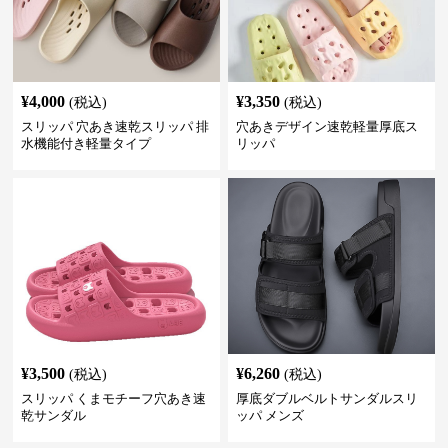
¥
4,000
¥
3,350
(税込)
(税込)
スリッパ 穴あき速乾スリッパ 排
穴あきデザイン速乾軽量厚底ス
水機能付き軽量タイプ
リッパ
¥
3,500
¥
6,260
(税込)
(税込)
スリッパ くまモチーフ穴あき速
厚底ダブルベルトサンダルスリ
乾サンダル
ッパ メンズ