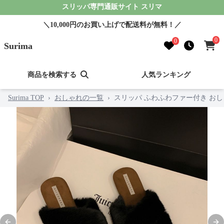
スリッパ専門通販サイト スリマ
＼10,000円のお買い上げで配送料が無料！／
0
0
Surima
商品を検索する
人気ランキング
Surima TOP
›
おしゃれの一覧
›
スリッパ ふわふわファー付き お