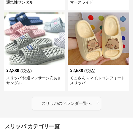
通気性サンダル
マースライド
¥
2,880
¥
2,638
(税込)
(税込)
スリッパ 快適マッサージ穴あき
くまさんスマイル コンフォート
サンダル
スリッパ
›
スリッパ
の
ベランダ
一覧へ
スリッパ カテゴリ一覧