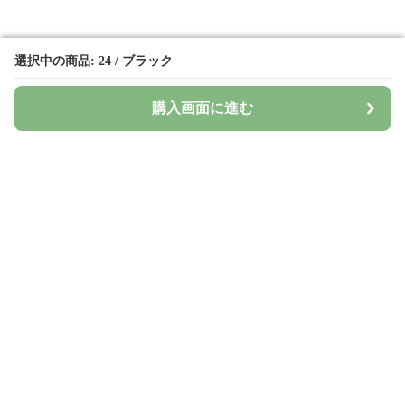
選択中の商品: 24 / ブラック
選択中の商品: 24 / ブラック
購入画面に進む
購入画面に進む
Surima
について
会社概要