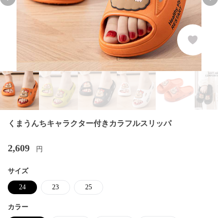
Previous slide
Nex
くまうんちキャラクター付きカラフルスリッパ
2,609
円
サイズ
24
23
25
カラー