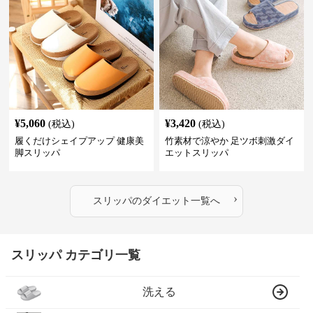
¥
5,060
¥
3,420
(税込)
(税込)
履くだけシェイプアップ 健康美
竹素材で涼やか 足ツボ刺激ダイ
脚スリッパ
エットスリッパ
›
スリッパ
の
ダイエット
一覧へ
スリッパ カテゴリ一覧
洗える