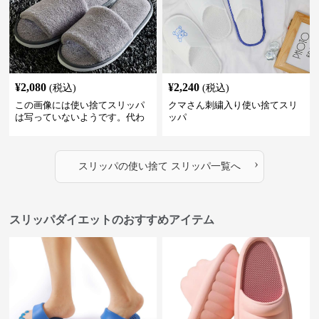
¥
2,080
¥
2,240
(税込)
(税込)
この画像には使い捨てスリッパ
クマさん刺繍入り使い捨てスリ
は写っていないようです。代わ
ッパ
りに、柔らかそうな素材で作ら
れた室内用のスリッパが2足写っ
ています。これらは再利用可能
›
な通常の室内履きスリッパのよ
スリッパ
の
使い捨て スリッパ
一覧へ
うに見えます。
スリッパダイエットのおすすめアイテム