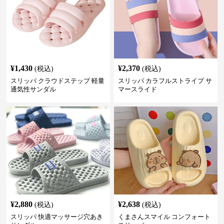
¥
1,430
¥
2,370
(税込)
(税込)
スリッパ クラウドステップ 軽量
スリッパ カラフルストライプ サ
通気性サンダル
マースライド
¥
2,880
¥
2,638
(税込)
(税込)
スリッパ 快適マッサージ穴あき
くまさんスマイル コンフォート