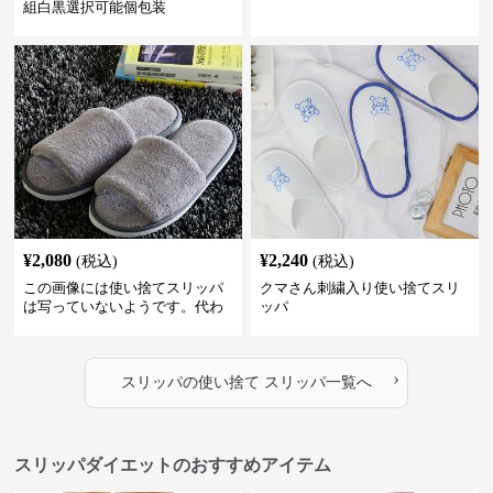
組白黒選択可能個包装
¥
2,080
¥
2,240
(税込)
(税込)
この画像には使い捨てスリッパ
クマさん刺繍入り使い捨てスリ
は写っていないようです。代わ
ッパ
りに、柔らかそうな素材で作ら
れた室内用のスリッパが2足写っ
ています。これらは再利用可能
›
な通常の室内履きスリッパのよ
スリッパ
の
使い捨て スリッパ
一覧へ
うに見えます。
スリッパダイエットのおすすめアイテム