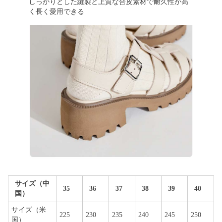
しっかりとした縫製と上質な合皮素材で耐久性が高
く長く愛用できる
サイズ（中
35
36
37
38
39
40
国）
サイズ（米
225
230
235
240
245
250
国）