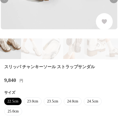
Previous slide
Nex
スリッパ チャンキーソール ストラップサンダル
9,840
円
サイズ
22.5cm
23.0cm
23.5cm
24.0cm
24.5cm
25.0cm