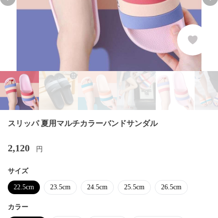
Previous slide
Nex
スリッパ 夏用マルチカラーバンドサンダル
2,120
円
サイズ
22.5cm
23.5cm
24.5cm
25.5cm
26.5cm
カラー