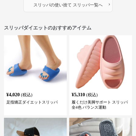
›
な通常の室内履きスリッパのよ
スリッパ
の
使い捨て スリッパ
一覧へ
うに見えます。
スリッパダイエットのおすすめアイテム
¥
4,020
¥
5,310
(税込)
(税込)
足指矯正ダイエットスリッパ
履くだけ美脚サポート スリッパ
全4色 バランス運動