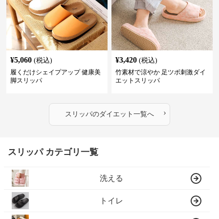
¥
5,060
¥
3,420
(税込)
(税込)
履くだけシェイプアップ 健康美
竹素材で涼やか 足ツボ刺激ダイ
脚スリッパ
エットスリッパ
›
スリッパ
の
ダイエット
一覧へ
スリッパ カテゴリ一覧
洗える
トイレ