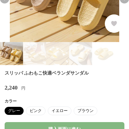
Previous slide
Nex
スリッパ ふわもこ快適ベランダサンダル
2,240
円
カラー
グレー
ピンク
イエロー
ブラウン