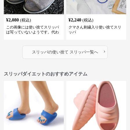
¥
2,080
¥
2,240
(税込)
(税込)
この画像には使い捨てスリッパ
クマさん刺繍入り使い捨てスリ
は写っていないようです。代わ
ッパ
りに、柔らかそうな素材で作ら
れた室内用のスリッパが2足写っ
ています。これらは再利用可能
›
な通常の室内履きスリッパのよ
スリッパ
の
使い捨て スリッパ
一覧へ
うに見えます。
スリッパダイエットのおすすめアイテム