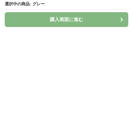
選択中の商品: グレー
選択中の商品: グレー
購入画面に進む
購入画面に進む
Surima
について
会社概要
利用規約