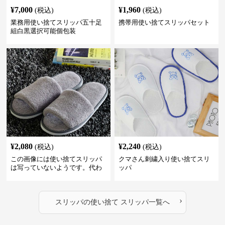
¥
7,000
¥
1,960
(税込)
(税込)
業務用使い捨てスリッパ五十足
携帯用使い捨てスリッパセット
組白黒選択可能個包装
¥
2,080
¥
2,240
(税込)
(税込)
この画像には使い捨てスリッパ
クマさん刺繍入り使い捨てスリ
は写っていないようです。代わ
ッパ
りに、柔らかそうな素材で作ら
れた室内用のスリッパが2足写っ
ています。これらは再利用可能
›
な通常の室内履きスリッパのよ
スリッパ
の
使い捨て スリッパ
一覧へ
うに見えます。