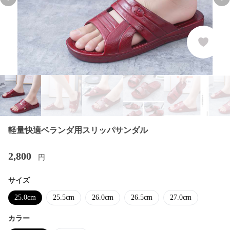
Previous slide
Nex
軽量快適ベランダ用スリッパサンダル
2,800
円
サイズ
25.0cm
25.5cm
26.0cm
26.5cm
27.0cm
カラー