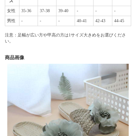
ズ
女性
35-36
37-38
39-40
-
-
-
男性
-
-
-
40-41
42-43
44-45
注意：足幅が広い方や甲高の方は1サイズ大きめをお選びくださ
い。
商品画像