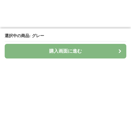
選択中の商品: グレー
選択中の商品: グレー
購入画面に進む
購入画面に進む
Surima
について