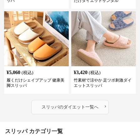
ッパ
だけダイエットサンダル
¥
5,060
¥
3,420
(税込)
(税込)
履くだけシェイプアップ 健康美
竹素材で涼やか 足ツボ刺激ダイ
脚スリッパ
エットスリッパ
›
スリッパ
の
ダイエット
一覧へ
スリッパ カテゴリ一覧