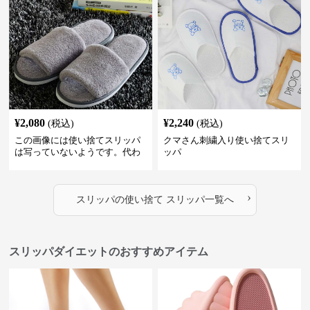
¥
2,080
¥
2,240
(税込)
(税込)
この画像には使い捨てスリッパ
クマさん刺繍入り使い捨てスリ
は写っていないようです。代わ
ッパ
りに、柔らかそうな素材で作ら
れた室内用のスリッパが2足写っ
ています。これらは再利用可能
›
な通常の室内履きスリッパのよ
スリッパ
の
使い捨て スリッパ
一覧へ
うに見えます。
スリッパダイエットのおすすめアイテム