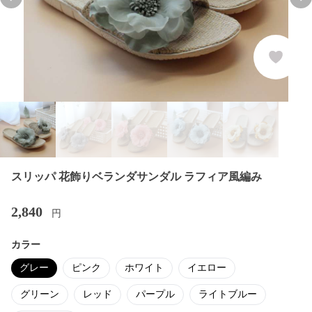
Previous slide
Nex
スリッパ 花飾りベランダサンダル ラフィア風編み
2,840
円
カラー
グレー
ピンク
ホワイト
イエロー
グリーン
レッド
パープル
ライトブルー