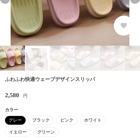
Previous slide
Nex
ふわふわ快適ウェーブデザインスリッパ
2,580
円
カラー
グレー
ブラック
ピンク
ホワイト
イエロー
グリーン