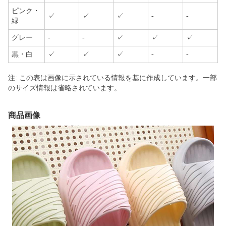
ピンク・
✓
✓
✓
-
-
緑
グレー
-
-
✓
✓
✓
黒・白
✓
✓
✓
-
-
注: この表は画像に示されている情報を基に作成しています。一部
のサイズ情報は省略されています。
商品画像