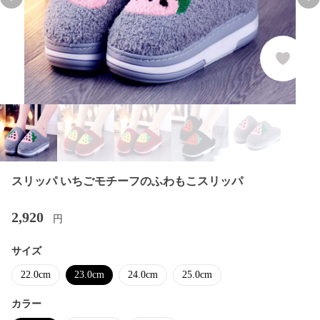
Previous slide
Nex
スリッパ いちごモチーフのふわもこスリッパ
2,920
円
サイズ
22.0cm
23.0cm
24.0cm
25.0cm
カラー