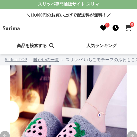
スリッパ専門通販サイト スリマ
＼10,000円のお買い上げで配送料が無料！／
0
0
Surima
商品を検索する
人気ランキング
Surima TOP
›
暖かいの一覧
›
スリッパ いちごモチーフのふわもこ