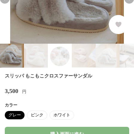
Previous slide
Nex
スリッパ もこもこクロスファーサンダル
3,500
円
カラー
グレー
ピンク
ホワイト