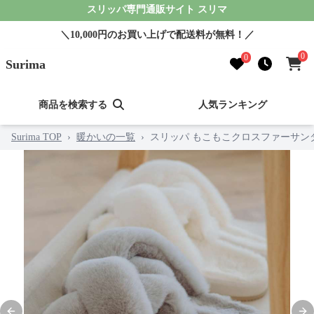
スリッパ専門通販サイト スリマ
＼10,000円のお買い上げで配送料が無料！／
0
0
Surima
商品を検索する
人気ランキング
Surima TOP
›
暖かいの一覧
›
スリッパ もこもこクロスファーサン