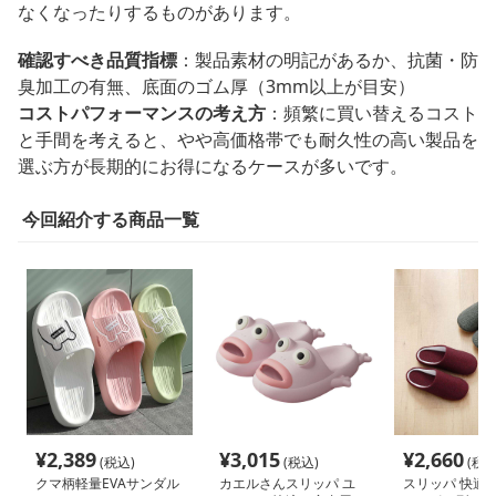
なくなったりするものがあります。
確認すべき品質指標
：製品素材の明記があるか、抗菌・防
臭加工の有無、底面のゴム厚（3mm以上が目安）
コストパフォーマンスの考え方
：頻繁に買い替えるコスト
と手間を考えると、やや高価格帯でも耐久性の高い製品を
選ぶ方が長期的にお得になるケースが多いです。
今回紹介する商品一覧
¥
2,389
¥
3,015
¥
2,660
(税込)
(税込)
(税込
クマ柄軽量EVAサンダル
カエルさんスリッパ ユ
スリッパ 快適