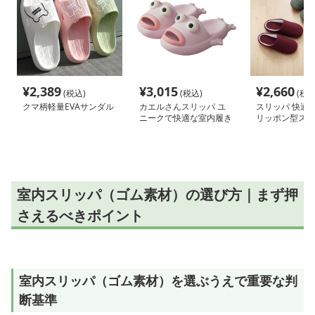
¥
2,389
¥
3,015
¥
2,660
(税込)
(税込)
(税込
クマ柄軽量EVAサンダル
カエルさんスリッパ ユ
スリッパ 快適
ニークで快適な室内履き
リッポン型スリ
室内スリッパ（ゴム素材）の選び方｜まず押
さえるべきポイント
室内スリッパ（ゴム素材）を選ぶうえで重要な判
断基準